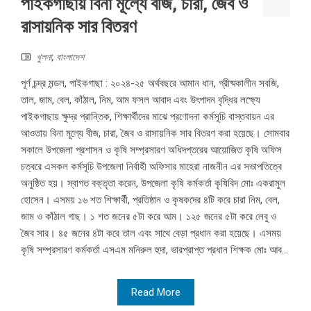
পাইকগাছায় বিনা মূল্যে বীজ, চারা, জৈব ও
রাসায়নিক সার বিতরণ
খুলনা
,
বাংলাদেশ
পূর্ণ চন্দ্র মন্ডল, পাইকগাছা : ২০২৪-২৫ অর্থবছরে আমান ধান, গ্রীষ্মকালীন সবজি,
তাল, জাম, বেল, কাঁঠাল, নিম, আম ফসল আবাদ এবং উৎপাদন বৃদ্ধির লক্ষ্যে
পাইকগাছায় ক্ষুদ্র প্রান্তিক, শিক্ষার্থীদের মাঝে প্রণোদনা কর্মসূচি বাস্তবায়ন এর
আওতায় বিনা মূল্যে বীজ, চারা, জৈব ও রাসায়নিক সার বিতরণ করা হয়েছে। সোমবার
সকালে উপজেলা প্রশাসন ও কৃষি সম্প্রসারণ অধিদপ্তরের আয়োজিত কৃষি অফিস
চত্বরে এসকল কর্মসূচি উপজেলা নির্বাহী অফিসার মাহেরা নাজনীন এর সভাপতিত্বে
অনুষ্ঠিত হয়। স্বাগত বক্তৃতা করেন, উপজেলা কৃষি কর্মকর্তা কৃষিবিদ মোঃ একরামুল
হোসেন। এসময় ১৬ শত শিক্ষার্থী, প্রতিষ্ঠান ও কৃষকদের ৪টি করে চারা নিম, বেল,
জাম ও কাঁঠাল গাছ। ১ শত জনের ৫টা করে আম। ১২৫ জনের ৫টা করে লেবু ও
জৈব সার। ৪৫ জনের ৪টা করে তাল এবং সাথে বেড়া প্রধান করা হয়েছে। এসময়
কৃষি সম্প্রসারণ কর্মকর্তা এসএম মনিরুল হুদা, ভারপ্রাপ্ত প্রধান শিক্ষক মোঃ আব...
Read More