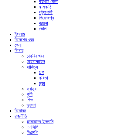
বরিশাল জেলা
ঝালকাঠি
পটুয়াখালী
পিরোজপুর
বরগুনা
ভোলা
ইসলাম
বিদেশের খবর
খেলা
ফিচার
চাকরির খবর
লাইফস্টাইল
সাহিত্য
গল্প
কবিতা
ছড়া
স্বাস্থ্য
কৃষি
শিক্ষা
ভ্রমণ
বিনোদন
রাজনীতি
জামায়াতে ইসলামি
এনসিপি
বিএনপি