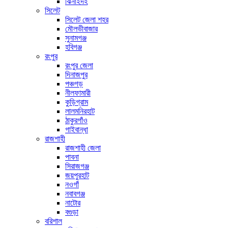
ঝিনাইদহ
সিলেট
সিলেট জেলা শহর
মৌলভীবাজার
সুনামগঞ্জ
হবিগঞ্জ
রংপুর
রংপুর জেলা
দিনাজপুর
পঞ্চগড়
নীলফামারী
কুড়িগ্রাম
লালমনিরহাট
ঠাকুরগাঁও
গাইবান্ধা
রাজশাহী
রাজশাহী জেলা
পাবনা
সিরাজগঞ্জ
জয়পুরহাট
নওগাঁ
নবাবগঞ্জ
নাটোর
বগুড়া
বরিশাল