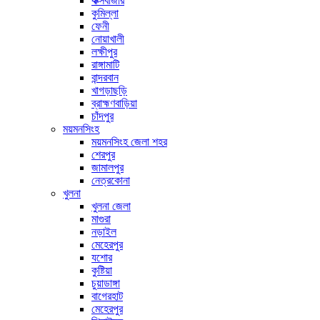
কক্সবাজার
কুমিল্লা
ফেনী
নোয়াখালী
লক্ষীপুর
রাঙ্গামাটি
বান্দরবান
খাগড়াছড়ি
ব্রাহ্মণবাড়িয়া
চাঁদপুর
ময়মনসিংহ
ময়মনসিংহ জেলা শহর
শেরপুর
জামালপুর
নেত্রকোনা
খুলনা
খুলনা জেলা
মাগুরা
নড়াইল
মেহেরপুর
যশোর
কুষ্টিয়া
চুয়াডাঙ্গা
বাগেরহাট
মেহেরপুর