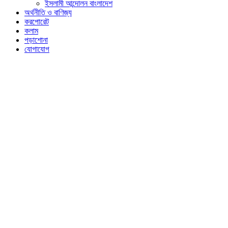
ইসলামী আন্দোলন বাংলাদেশ
অর্থনীতি ও বাণিজ্য
করপোরেট
কলাম
পড়াশোনা
যোগাযোগ