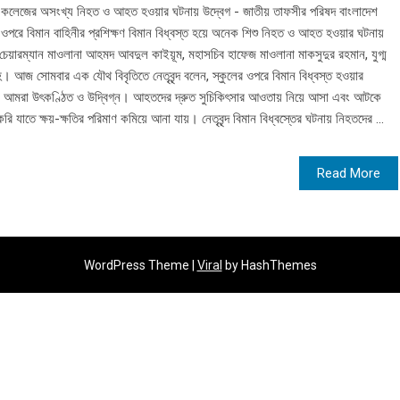
্টোন কলেজের অসংখ্য নিহত ও আহত হওয়ার ঘটনায় উদ্বেগ - জাতীয় তাফসীর পরিষদ বাংলাদেশ
রে বিমান বাহিনীর প্রশিক্ষণ বিমান বিধ্বস্ত হয়ে অনেক শিশু নিহত ও আহত হওয়ার ঘটনায়
েয়ারম্যান মাওলানা আহমদ আবদুল কাইয়ূম, মহাসচিব হাফেজ মাওলানা মাকসুদুর রহমান, যুগ্ম
লাহ। আজ সোমবার এক যৌথ বিবৃতিতে নেতৃবৃন্দ বলেন, স্কুলের ওপরে বিমান বিধ্বস্ত হওয়ার
 করে আমরা উৎকণ্ঠিত ও উদ্বিগ্ন। আহতদের দ্রুত সুচিকিৎসার আওতায় নিয়ে আসা এবং আটকে
যাতে ক্ষয়-ক্ষতির পরিমাণ কমিয়ে আনা যায়। নেতৃবৃন্দ বিমান বিধ্বস্তের ঘটনায় নিহতদের ...
Read More
WordPress Theme |
Viral
by HashThemes