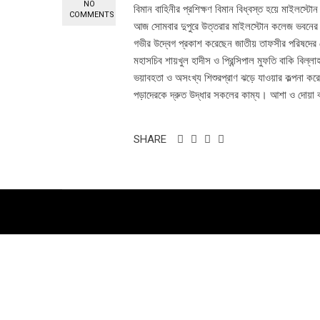
NO
বিমান বাহিনীর প্রশিক্ষণ বিমান বিধ্বস্ত হয়ে মাইলস
COMMENTS
আজ সোমবার দুপুরে উত্তরার মাইলস্টোন কলেজ ভবনের ওপ
গভীর উদ্বেগ প্রকাশ করেছেন জাতীয় তাফসীর পরিষদের চ
মহাসচিব শায়খুল হাদীস ও প্রিন্সিপাল মুফতি বাকি বিল্
ভয়াবহতা ও অসংখ্য শিশুরপ্রাণ ঝড়ে যাওয়ার কল্পনা
পড়াদেরকে দ্রুত উদ্ধার সকলের কাম্য। আশা ও দোয়া করি 
SHARE