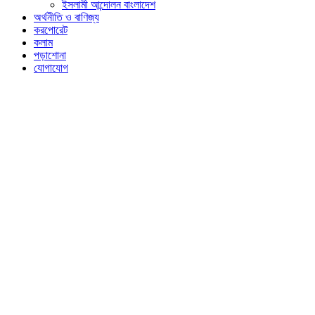
ইসলামী আন্দোলন বাংলাদেশ
অর্থনীতি ও বাণিজ্য
করপোরেট
কলাম
পড়াশোনা
যোগাযোগ