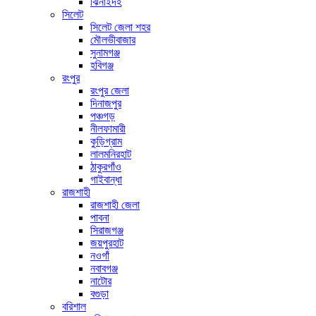
ঝিনাইদহ
সিলেট
সিলেট জেলা শহর
মৌলভীবাজার
সুনামগঞ্জ
হবিগঞ্জ
রংপুর
রংপুর জেলা
দিনাজপুর
পঞ্চগড়
নীলফামারী
কুড়িগ্রাম
লালমনিরহাট
ঠাকুরগাঁও
গাইবান্ধা
রাজশাহী
রাজশাহী জেলা
পাবনা
সিরাজগঞ্জ
জয়পুরহাট
নওগাঁ
নবাবগঞ্জ
নাটোর
বগুড়া
বরিশাল