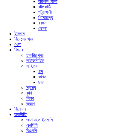
বরিশাল জেলা
ঝালকাঠি
পটুয়াখালী
পিরোজপুর
বরগুনা
ভোলা
ইসলাম
বিদেশের খবর
খেলা
ফিচার
চাকরির খবর
লাইফস্টাইল
সাহিত্য
গল্প
কবিতা
ছড়া
স্বাস্থ্য
কৃষি
শিক্ষা
ভ্রমণ
বিনোদন
রাজনীতি
জামায়াতে ইসলামি
এনসিপি
বিএনপি