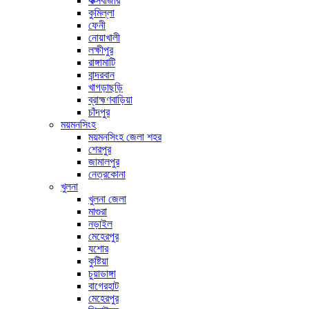
কক্সবাজার
কুমিল্লা
ফেনী
নোয়াখালী
লক্ষীপুর
রাঙ্গামাটি
বান্দরবান
খাগড়াছড়ি
ব্রাহ্মণবাড়িয়া
চাঁদপুর
ময়মনসিংহ
ময়মনসিংহ জেলা শহর
শেরপুর
জামালপুর
নেত্রকোনা
খুলনা
খুলনা জেলা
মাগুরা
নড়াইল
মেহেরপুর
যশোর
কুষ্টিয়া
চুয়াডাঙ্গা
বাগেরহাট
মেহেরপুর