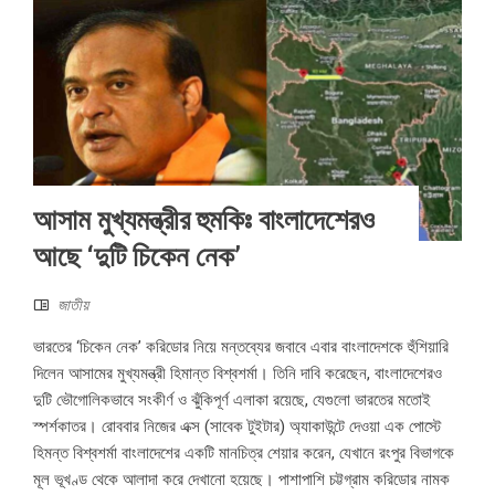
আসাম মুখ্যমন্ত্রীর হুমকিঃ বাংলাদেশেরও
আছে ‘দুটি চিকেন নেক’
জাতীয়
ভারতের ‘চিকেন নেক’ করিডোর নিয়ে মন্তব্যের জবাবে এবার বাংলাদেশকে হুঁশিয়ারি
দিলেন আসামের মুখ্যমন্ত্রী হিমান্ত বিশ্বশর্মা। তিনি দাবি করেছেন, বাংলাদেশেরও
দুটি ভৌগোলিকভাবে সংকীর্ণ ও ঝুঁকিপূর্ণ এলাকা রয়েছে, যেগুলো ভারতের মতোই
স্পর্শকাতর। রোববার নিজের এক্স (সাবেক টুইটার) অ্যাকাউন্টে দেওয়া এক পোস্টে
হিমন্ত বিশ্বশর্মা বাংলাদেশের একটি মানচিত্র শেয়ার করেন, যেখানে রংপুর বিভাগকে
মূল ভূখণ্ড থেকে আলাদা করে দেখানো হয়েছে। পাশাপাশি চট্টগ্রাম করিডোর নামক