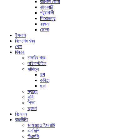
বরিশাল জেলা
ঝালকাঠি
পটুয়াখালী
পিরোজপুর
বরগুনা
ভোলা
ইসলাম
বিদেশের খবর
খেলা
ফিচার
চাকরির খবর
লাইফস্টাইল
সাহিত্য
গল্প
কবিতা
ছড়া
স্বাস্থ্য
কৃষি
শিক্ষা
ভ্রমণ
বিনোদন
রাজনীতি
জামায়াতে ইসলামি
এনসিপি
বিএনপি