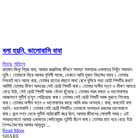
বলা হয়নি, ভালোবাসি বাবা
ফিচার
,
সাহিত্য
রাহমান জিকু প্রিয় বাবা, আমার ঝঞ্জাটময় জীবনে সমস্ত সমস্যার একমাত্র নিখুঁত সমাধান
তুমি। তোমাকে ঘিরে আমার পৃথিবী সাজে, যেখানে আমি মুক্ত বিহঙ্গের ন্যায়। তোমার
নিশ্চয়ই মনে আছে বাবা, তোমার হাতের বাহুতে মাথা রেখে ঘুমিয়ে পড়া ছোট্ট শিশুটির কথা?
আমিই তোমার ভীষণ আদরের সেই ছোট্ট শিশুটি বাবা। তোমার অসীম যত্ন ও ভীষণ আদরে
বেড়ে উঠা, সেই ছোট্ট শিশুটি আজ যৌবন ছুঁয়েছে। তোমার পরম মমতা ও ভালোবাসার
আচ্ছাদনে সুদীর্ঘ দু'যুগ পেরিয়েছে বাবা। তোমার সেই ছোট্ট শিশুটি আজ বুঝতে শিখেছে
বাবা। তোমার অসীম যত্ন ও ভালোবাসার কাছে আমি বড্ড অসহায়। বাবা, কখনোই বলা
হয়নি– ভালোবাসি। তোমার সেই ছোট্ট শিশুটিও তোমাকে অসম্ভব রকমের ভালোবাসে
বাবা। জন্ম লগ্ন থেকে সুদীর্ঘ আঠারোটি বছর ছিল, আমার জীবনের সোনালী সময়। এই
সময়গুলোতে আমার একমাত্র বেস্টফ্রেন্ড তুমিই ছিলে বাবা। তোমার হাত ধরে বেড়ে উঠা
শৈশব-কৈশোর আমার আমৃত্যু ...
Read More
SHARE