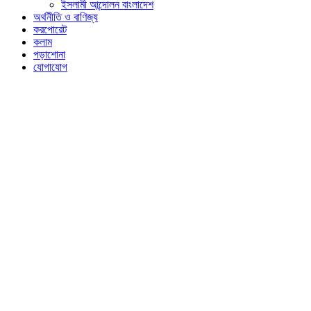
ইসলামী আন্দোলন বাংলাদেশ
অর্থনীতি ও বাণিজ্য
করপোরেট
কলাম
পড়াশোনা
যোগাযোগ