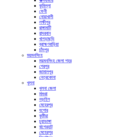
কক্সবাজার
কুমিল্লা
ফেনী
নোয়াখালী
লক্ষীপুর
রাঙ্গামাটি
বান্দরবান
খাগড়াছড়ি
ব্রাহ্মণবাড়িয়া
চাঁদপুর
ময়মনসিংহ
ময়মনসিংহ জেলা শহর
শেরপুর
জামালপুর
নেত্রকোনা
খুলনা
খুলনা জেলা
মাগুরা
নড়াইল
মেহেরপুর
যশোর
কুষ্টিয়া
চুয়াডাঙ্গা
বাগেরহাট
মেহেরপুর