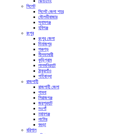
ঝিনাইদহ
সিলেট
সিলেট জেলা শহর
মৌলভীবাজার
সুনামগঞ্জ
হবিগঞ্জ
রংপুর
রংপুর জেলা
দিনাজপুর
পঞ্চগড়
নীলফামারী
কুড়িগ্রাম
লালমনিরহাট
ঠাকুরগাঁও
গাইবান্ধা
রাজশাহী
রাজশাহী জেলা
পাবনা
সিরাজগঞ্জ
জয়পুরহাট
নওগাঁ
নবাবগঞ্জ
নাটোর
বগুড়া
বরিশাল