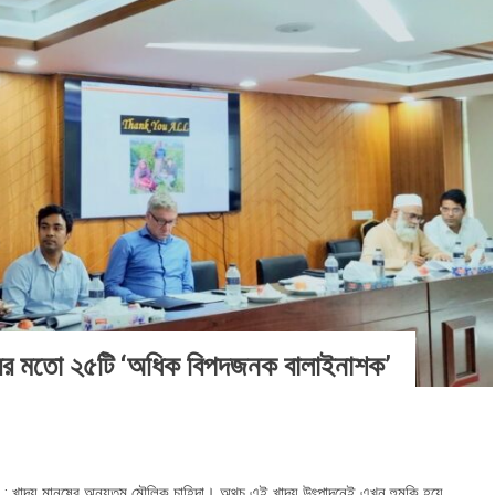
ারের মতো ২৫টি ‘অধিক বিপদজনক বালাইনাশক’
ালয় : খাদ্য মানুষের অন্যতম মৌলিক চাহিদা। অথচ এই খাদ্য উৎপাদনেই এখন হুমকি হয়ে