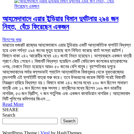
আহমেদাবাদে এয়ার ইন্ডিয়ার বিমান দুর্ঘটনায় ২৯৪ জন
নিহত, বেঁচে ফিরেছেন একজন
বিদেশের খবর
ভারতের গুজরাট রাজ্যের আহমেদাবাদে এয়ার ইন্ডিয়ার একটি আন্তর্জাতিক ফ্লাইট বিধ্বস্ত
হয়ে এখন পর্যন্ত ২৯৪ জনের মৃত্যু হয়েছে বলে নিশ্চিত করেছে বার্তা সংস্থা রয়টার্স।
বিমানে থাকা ২৪২ আরোহীর মধ্যে ২৪১ জনই নিহত হয়েছেন। ভাগ্যক্রমে একজন যাত্রী
প্রাণে বেঁচে গেছেন। বিমানটি বিধ্বস্ত হয়েছিল একটি মেডিকেল কলেজের ছাত্রাবাসের
ওপর, যেখানে নিহত হয়েছেন আরও ৫০ জনের বেশি মানুষ। বৃহস্পতিবার দুপুরে
আহমেদাবাদের সর্দার বল্লভভাই প্যাটেল আন্তর্জাতিক বিমানবন্দর থেকে যুক্তরাজ্যের
লন্ডনগামী এই ফ্লাইটটি যাত্রা শুরু করে। তবে উড্ডয়নের কয়েক মিনিট পরেই বিমানটি
নিয়ন্ত্রণ হারিয়ে বিধ্বস্ত হয়। বিমানে থাকা ২৪২ জনের মধ্যে ২৩০ জন ছিলেন সাধারণ
যাত্রী এবং ১২ জন ছিলেন ক্রু সদস্য। যাত্রীদের মধ্যে ছিলেন ১৬৯ জন ভারতীয়
নাগরিক, ৫৩ জন ব্রিটিশ, ৭ জন পর্তুগিজ এবং একজন কানাডিয়ান নাগরিক। আহমেদাবাদ
সিটি পুলিশের কমিশনার জিএস ...
Read More
SHARE
Search
Search
WordPress Theme |
Viral
by HashThemes