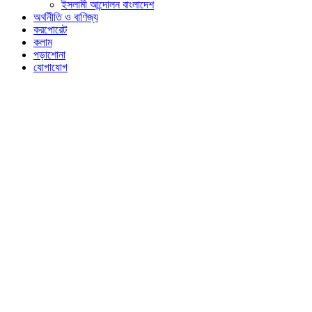
ইসলামী আন্দোলন বাংলাদেশ
অর্থনীতি ও বাণিজ্য
করপোরেট
কলাম
পড়াশোনা
যোগাযোগ