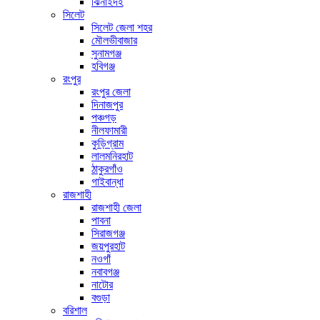
ঝিনাইদহ
সিলেট
সিলেট জেলা শহর
মৌলভীবাজার
সুনামগঞ্জ
হবিগঞ্জ
রংপুর
রংপুর জেলা
দিনাজপুর
পঞ্চগড়
নীলফামারী
কুড়িগ্রাম
লালমনিরহাট
ঠাকুরগাঁও
গাইবান্ধা
রাজশাহী
রাজশাহী জেলা
পাবনা
সিরাজগঞ্জ
জয়পুরহাট
নওগাঁ
নবাবগঞ্জ
নাটোর
বগুড়া
বরিশাল