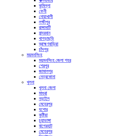
কক্সবাজার
কুমিল্লা
ফেনী
নোয়াখালী
লক্ষীপুর
রাঙ্গামাটি
বান্দরবান
খাগড়াছড়ি
ব্রাহ্মণবাড়িয়া
চাঁদপুর
ময়মনসিংহ
ময়মনসিংহ জেলা শহর
শেরপুর
জামালপুর
নেত্রকোনা
খুলনা
খুলনা জেলা
মাগুরা
নড়াইল
মেহেরপুর
যশোর
কুষ্টিয়া
চুয়াডাঙ্গা
বাগেরহাট
মেহেরপুর