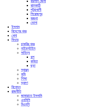
বরিশাল জেলা
ঝালকাঠি
পটুয়াখালী
পিরোজপুর
বরগুনা
ভোলা
ইসলাম
বিদেশের খবর
খেলা
ফিচার
চাকরির খবর
লাইফস্টাইল
সাহিত্য
গল্প
কবিতা
ছড়া
স্বাস্থ্য
কৃষি
শিক্ষা
ভ্রমণ
বিনোদন
রাজনীতি
জামায়াতে ইসলামি
এনসিপি
বিএনপি