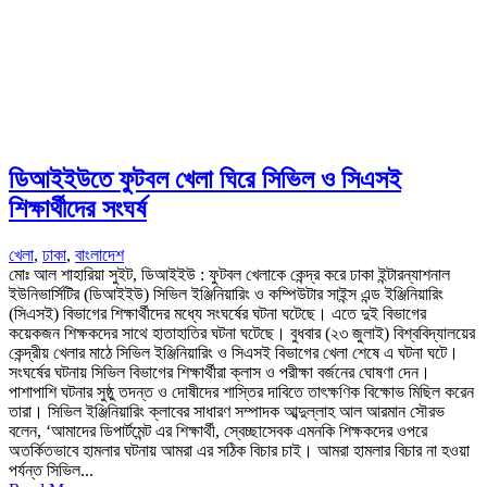
ডিআইইউতে ফুটবল খেলা ঘিরে সিভিল ও সিএসই
শিক্ষার্থীদের সংঘর্ষ
খেলা
,
ঢাকা
,
বাংলাদেশ
মোঃ আল শাহারিয়া সুইট, ডিআইইউ : ফুটবল খেলাকে কেন্দ্র করে ঢাকা ইন্টারন্যাশনাল
ইউনিভার্সিটির (ডিআইইউ) সিভিল ইঞ্জিনিয়ারিং ও কম্পিউটার সাইন্স এন্ড ইঞ্জিনিয়ারিং
(সিএসই) বিভাগের শিক্ষার্থীদের মধ্যে সংঘর্ষের ঘটনা ঘটেছে। এতে দুই বিভাগের
কয়েকজন শিক্ষকদের সাথে হাতাহাতির ঘটনা ঘটেছে। বুধবার (২৩ জুলাই) বিশ্ববিদ্যালয়ের
কেন্দ্রীয় খেলার মাঠে সিভিল ইঞ্জিনিয়ারিং ও সিএসই বিভাগের খেলা শেষে এ ঘটনা ঘটে।
সংঘর্ষের ঘটনায় সিভিল বিভাগের শিক্ষার্থীরা ক্লাস ও পরীক্ষা বর্জনের ঘোষণা দেন।
পাশাপাশি ঘটনার সুষ্ঠু তদন্ত ও দোষীদের শাস্তির দাবিতে তাৎক্ষণিক বিক্ষোভ মিছিল করেন
তারা। সিভিল ইঞ্জিনিয়ারিং ক্লাবের সাধারণ সম্পাদক আব্দুল্লাহ আল আরমান সৌরভ
বলেন, ‘আমাদের ডিপার্টমেন্ট এর শিক্ষার্থী, স্বেচ্ছাসেবক এমনকি শিক্ষকদের ওপরে
অতর্কিতভাবে হামলার ঘটনায় আমরা এর সঠিক বিচার চাই। আমরা হামলার বিচার না হওয়া
পর্যন্ত সিভিল...