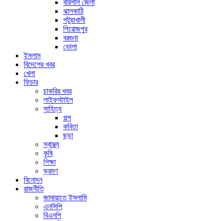
বরিশাল জেলা
ঝালকাঠি
পটুয়াখালী
পিরোজপুর
বরগুনা
ভোলা
ইসলাম
বিদেশের খবর
খেলা
ফিচার
চাকরির খবর
লাইফস্টাইল
সাহিত্য
গল্প
কবিতা
ছড়া
স্বাস্থ্য
কৃষি
শিক্ষা
ভ্রমণ
বিনোদন
রাজনীতি
জামায়াতে ইসলামি
এনসিপি
বিএনপি