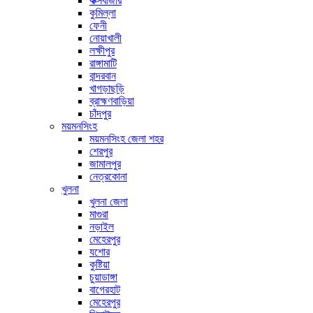
কক্সবাজার
কুমিল্লা
ফেনী
নোয়াখালী
লক্ষীপুর
রাঙ্গামাটি
বান্দরবান
খাগড়াছড়ি
ব্রাহ্মণবাড়িয়া
চাঁদপুর
ময়মনসিংহ
ময়মনসিংহ জেলা শহর
শেরপুর
জামালপুর
নেত্রকোনা
খুলনা
খুলনা জেলা
মাগুরা
নড়াইল
মেহেরপুর
যশোর
কুষ্টিয়া
চুয়াডাঙ্গা
বাগেরহাট
মেহেরপুর