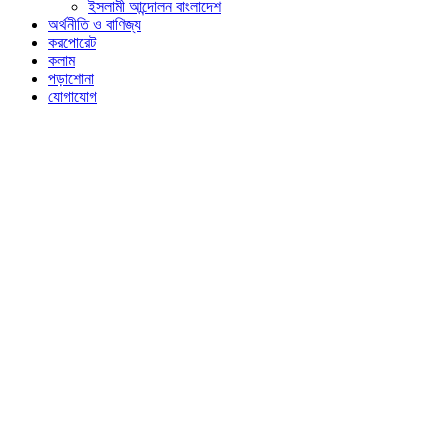
ইসলামী আন্দোলন বাংলাদেশ
অর্থনীতি ও বাণিজ্য
করপোরেট
কলাম
পড়াশোনা
যোগাযোগ