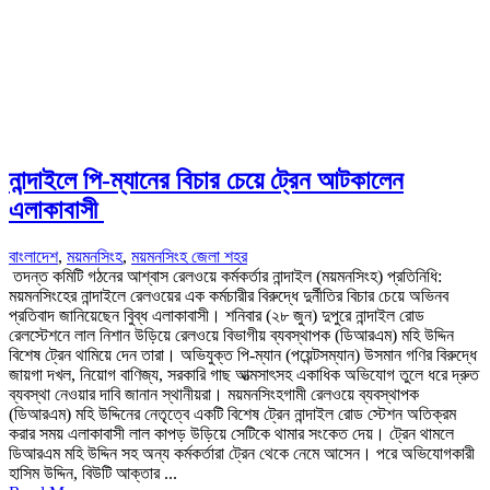
নান্দাইলে পি-ম্যানের বিচার চেয়ে ট্রেন আটকালেন
এলাকাবাসী
বাংলাদেশ
,
ময়মনসিংহ
,
ময়মনসিংহ জেলা শহর
তদন্ত কমিটি গঠনের আশ্বাস রেলওয়ে কর্মকর্তার নান্দাইল (ময়মনসিংহ) প্রতিনিধি:
ময়মনসিংহের নান্দাইলে রেলওয়ের এক কর্মচারীর বিরুদ্ধে দুর্নীতির বিচার চেয়ে অভিনব
প্রতিবাদ জানিয়েছেন বিুব্ধ এলাকাবাসী। শনিবার (২৮ জুন) দুপুরে নান্দাইল রোড
রেলস্টেশনে লাল নিশান উড়িয়ে রেলওয়ে বিভাগীয় ব্যবস্থাপক (ডিআরএম) মহি উদ্দিন
বিশেষ ট্রেন থামিয়ে দেন তারা। অভিযুক্ত পি-ম্যান (পয়েন্টসম্যান) উসমান গণির বিরুদ্ধে
জায়গা দখল, নিয়োগ বাণিজ্য, সরকারি গাছ আত্মসাৎসহ একাধিক অভিযোগ তুলে ধরে দ্রুত
ব্যবস্থা নেওয়ার দাবি জানান স্থানীয়রা। ময়মনসিংহগামী রেলওয়ে ব্যবস্থাপক
(ডিআরএম) মহি উদ্দিনের নেতৃত্বে একটি বিশেষ ট্রেন নান্দাইল রোড স্টেশন অতিক্রম
করার সময় এলাকাবাসী লাল কাপড় উড়িয়ে সেটিকে থামার সংকেত দেয়। ট্রেন থামলে
ডিআরএম মহি উদ্দিন সহ অন্য কর্মকর্তারা ট্রেন থেকে নেমে আসেন। পরে অভিযোগকারী
হাসিম উদ্দিন, বিউটি আক্তার ...