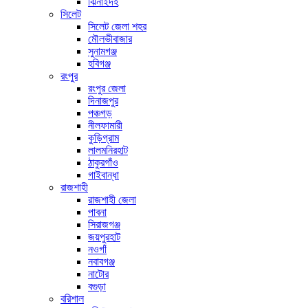
ঝিনাইদহ
সিলেট
সিলেট জেলা শহর
মৌলভীবাজার
সুনামগঞ্জ
হবিগঞ্জ
রংপুর
রংপুর জেলা
দিনাজপুর
পঞ্চগড়
নীলফামারী
কুড়িগ্রাম
লালমনিরহাট
ঠাকুরগাঁও
গাইবান্ধা
রাজশাহী
রাজশাহী জেলা
পাবনা
সিরাজগঞ্জ
জয়পুরহাট
নওগাঁ
নবাবগঞ্জ
নাটোর
বগুড়া
বরিশাল