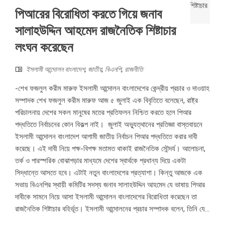
পিআরের বিরোধিতা করতে গিয়ে জনাব
সালাহউদ্দিন আহমেদ রাজনৈতিক শিষ্টাচার
লংঘন করেছেন
ইসলামী আন্দোলন বাংলাদেশ
,
জাতীয়
,
বিএনপি
,
রাজনীতি
-শেখ ফজলুল করীম মারুফ ইসলামী আন্দোলন বাংলাদেশের কেন্দ্রীয় প্রচার ও দাওয়াহ
সম্পাদক শেখ ফজলুল করীম মারুফ আজ ৫ জুলাই এক বিবৃতিতে বলেছেন, রাষ্ট্র
পরিচালনায় দেশের সকল মানুষের মতের প্রতিফলন নিশ্চিত করতে হলে পিআর
পদ্ধতিতে নির্বাচনের কোন বিকল্প নাই। জুলাই অভ্যুত্থানের প্রতিজ্ঞা বাস্তবায়নে
ইসলামী আন্দোলন বাংলাদেশ আগামী জাতীয় নির্বাচন পিআর পদ্ধতিতে করার দাবী
করেছে। এই দাবী নিয়ে পক্ষ-বিপক্ষ মতামত থাকাই রাজনৈতিক সৌন্দর্য। আলোচনা,
তর্ক ও পারস্পরিক বোঝাপড়ার মাধ্যমে দেশের স্বার্থকে প্রধান্য দিয়ে একটা
সিদ্ধান্তে আসতে হবে। এটাই নতুন বাংলাদেশের প্রত্যাশা। কিন্তু আজকে এক
সভায় বিএনপির স্থায়ী কমিটির সদস্য জনাব সালাহউদ্দিন আহমেদ যে ভাষায় পিআর
দাবীকে সামনে নিয়ে আসা ইসলামী আন্দোলন বাংলাদেশের বিরোধিতা করেছেন তা
রাজনৈতিক শিষ্টাচার বহির্ভূত। ইসলামী আন্দোলনের প্রচার সম্পাদক বলেন, তিনি যে...