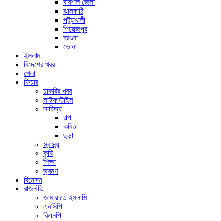
বরিশাল জেলা
ঝালকাঠি
পটুয়াখালী
পিরোজপুর
বরগুনা
ভোলা
ইসলাম
বিদেশের খবর
খেলা
ফিচার
চাকরির খবর
লাইফস্টাইল
সাহিত্য
গল্প
কবিতা
ছড়া
স্বাস্থ্য
কৃষি
শিক্ষা
ভ্রমণ
বিনোদন
রাজনীতি
জামায়াতে ইসলামি
এনসিপি
বিএনপি