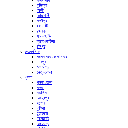
কক্সবাজার
কুমিল্লা
ফেনী
নোয়াখালী
লক্ষীপুর
রাঙ্গামাটি
বান্দরবান
খাগড়াছড়ি
ব্রাহ্মণবাড়িয়া
চাঁদপুর
ময়মনসিংহ
ময়মনসিংহ জেলা শহর
শেরপুর
জামালপুর
নেত্রকোনা
খুলনা
খুলনা জেলা
মাগুরা
নড়াইল
মেহেরপুর
যশোর
কুষ্টিয়া
চুয়াডাঙ্গা
বাগেরহাট
মেহেরপুর