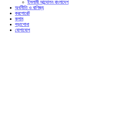
ইসলামী আন্দোলন বাংলাদেশ
অর্থনীতি ও বাণিজ্য
করপোরেট
কলাম
পড়াশোনা
যোগাযোগ