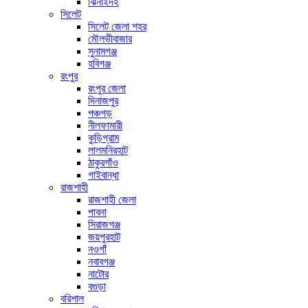
ঝিনাইদহ
সিলেট
সিলেট জেলা শহর
মৌলভীবাজার
সুনামগঞ্জ
হবিগঞ্জ
রংপুর
রংপুর জেলা
দিনাজপুর
পঞ্চগড়
নীলফামারী
কুড়িগ্রাম
লালমনিরহাট
ঠাকুরগাঁও
গাইবান্ধা
রাজশাহী
রাজশাহী জেলা
পাবনা
সিরাজগঞ্জ
জয়পুরহাট
নওগাঁ
নবাবগঞ্জ
নাটোর
বগুড়া
বরিশাল