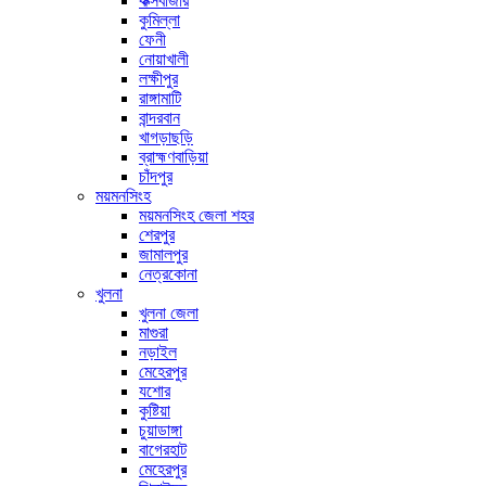
কক্সবাজার
কুমিল্লা
ফেনী
নোয়াখালী
লক্ষীপুর
রাঙ্গামাটি
বান্দরবান
খাগড়াছড়ি
ব্রাহ্মণবাড়িয়া
চাঁদপুর
ময়মনসিংহ
ময়মনসিংহ জেলা শহর
শেরপুর
জামালপুর
নেত্রকোনা
খুলনা
খুলনা জেলা
মাগুরা
নড়াইল
মেহেরপুর
যশোর
কুষ্টিয়া
চুয়াডাঙ্গা
বাগেরহাট
মেহেরপুর