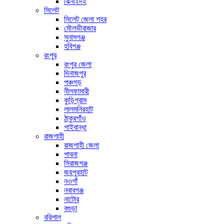
ঝিনাইদহ
সিলেট
সিলেট জেলা শহর
মৌলভীবাজার
সুনামগঞ্জ
হবিগঞ্জ
রংপুর
রংপুর জেলা
দিনাজপুর
পঞ্চগড়
নীলফামারী
কুড়িগ্রাম
লালমনিরহাট
ঠাকুরগাঁও
গাইবান্ধা
রাজশাহী
রাজশাহী জেলা
পাবনা
সিরাজগঞ্জ
জয়পুরহাট
নওগাঁ
নবাবগঞ্জ
নাটোর
বগুড়া
বরিশাল