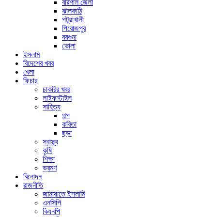
বরিশাল জেলা
ঝালকাঠি
পটুয়াখালী
পিরোজপুর
বরগুনা
ভোলা
ইসলাম
বিদেশের খবর
খেলা
ফিচার
চাকরির খবর
লাইফস্টাইল
সাহিত্য
গল্প
কবিতা
ছড়া
স্বাস্থ্য
কৃষি
শিক্ষা
ভ্রমণ
বিনোদন
রাজনীতি
জামায়াতে ইসলামি
এনসিপি
বিএনপি