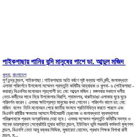
পাইকগাছায় পানির বন্দি মানুষের পাশে ডা. আব্দুল মজিদ
খুলনা
,
বাংলাদেশ
পূর্ণ চন্দ্র মন্ডল, পাইকগাছা : পাইকগাছায় অতি বর্ষণে সৃষ্ট বন্যায় পানি বন্দী, জলাবদ্ধতা
এলাকা পরিদর্শনে উপজেলা সম্মেলন প্রস্তুতি কমিটির আহ্বায়ক ও খুলনা- ৬ (পাইকগাছা -
কয়ারা) বিএনপির মনোনয়ন প্রত্যাশী ডা: মো: আব্দুল মজিদ। মঙ্গলবার সকালে দলীয়
নেতা-কর্মীদের সাথে নিয়ে উপজেলার বিরাশি, শ্যামনগর, বারুইডাঙা এলাকায় ঘুরে ঘুরে
পরিদর্শন করেন। এসময় ক্ষতিগ্রস্ত মানুষের কথা শোনেন। পরিদর্শন কালে ডা: মো:
মজিদ বলেন তিনি মনোনয়ন পেয়ে জাতীয় সংসদে প্রতিনিধিত্ব করতে পারলে এবং
বিএনপি রাষ্ট্রীয় ক্ষমতায় আসলে দীর্ঘমেয়াদী ড্রেনেজ ও জলাবদ্ধতা ব্যবস্থাপনা
পরিকল্পনাকে প্রথম অগ্রাধিকার দেয়া হবে। এসময় সম্মেলন প্রস্তুতি কমিটির সদস্য ও
সাবেক ভারপ্রাপ্ত সেক্রেটারি তুষার কান্তি মন্ডল, ইউনিয়ন ভূমি সরকারি কর্মকর্তা কৃষ্ণপদ
মন্ডল, বিএনপি নেতা আবু বক্কর সিদ্দিক, সুজায়েত হোসেন, প্রধান শিক্ষক বিশাখা রানী
মন্ডল, ম...