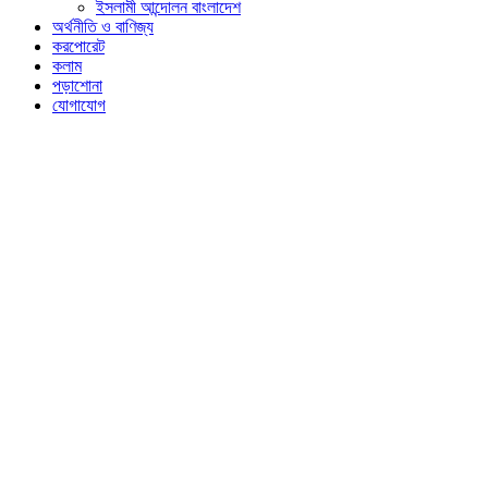
ইসলামী আন্দোলন বাংলাদেশ
অর্থনীতি ও বাণিজ্য
করপোরেট
কলাম
পড়াশোনা
যোগাযোগ