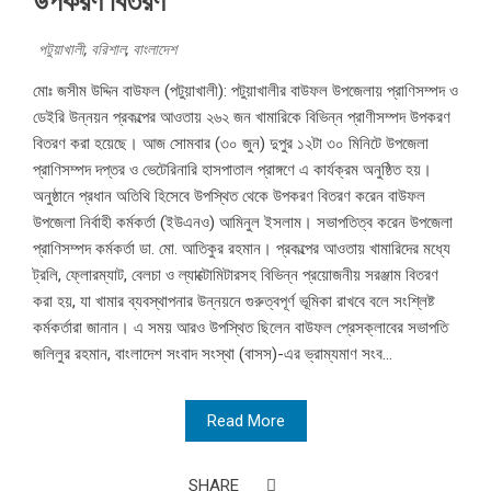
উপকরণ বিতরণ
পটুয়াখালী
,
বরিশাল
,
বাংলাদেশ
মোঃ জসীম উদ্দিন বাউফল (পটুয়াখালী): পটুয়াখালীর বাউফল উপজেলায় প্রাণিসম্পদ ও
ডেইরি উন্নয়ন প্রকল্পের আওতায় ২৬২ জন খামারিকে বিভিন্ন প্রাণীসম্পদ উপকরণ
বিতরণ করা হয়েছে। আজ সোমবার (৩০ জুন) দুপুর ১২টা ৩০ মিনিটে উপজেলা
প্রাণিসম্পদ দপ্তর ও ভেটেরিনারি হাসপাতাল প্রাঙ্গণে এ কার্যক্রম অনুষ্ঠিত হয়।
অনুষ্ঠানে প্রধান অতিথি হিসেবে উপস্থিত থেকে উপকরণ বিতরণ করেন বাউফল
উপজেলা নির্বাহী কর্মকর্তা (ইউএনও) আমিনুল ইসলাম। সভাপতিত্ব করেন উপজেলা
প্রাণিসম্পদ কর্মকর্তা ডা. মো. আতিকুর রহমান। প্রকল্পের আওতায় খামারিদের মধ্যে
ট্রলি, ফ্লোরম্যাট, বেলচা ও ল্যাক্টোমিটারসহ বিভিন্ন প্রয়োজনীয় সরঞ্জাম বিতরণ
করা হয়, যা খামার ব্যবস্থাপনার উন্নয়নে গুরুত্বপূর্ণ ভূমিকা রাখবে বলে সংশ্লিষ্ট
কর্মকর্তারা জানান। এ সময় আরও উপস্থিত ছিলেন বাউফল প্রেসক্লাবের সভাপতি
জলিলুর রহমান, বাংলাদেশ সংবাদ সংস্থা (বাসস)-এর ভ্রাম্যমাণ সংব...
Read More
SHARE