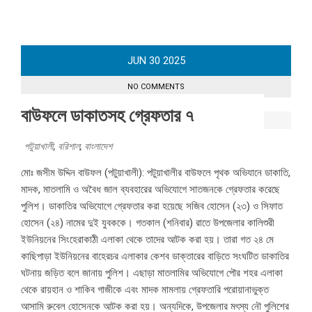
JUN
30
2025
NO COMMENTS
বাউফলে ডাকাতসহ গ্রেফতার ৭
পটুয়াখালী
,
বরিশাল
,
বাংলাদেশ
মোঃ জসীম উদ্দিন বাউফল (পটুয়াখালী): পটুয়াখালীর বাউফলে পৃথক অভিযানে ডাকাতি,
মাদক, মাতলামি ও অবৈধ জাল ব্যবহারের অভিযোগে সাতজনকে গ্রেফতার করেছে
পুলিশ। ডাকাতির অভিযোগে গ্রেফতার করা হয়েছে সজিব হোসেন (২৩) ও সিফাত
হোসেন (২৪) নামের দুই যুবককে। গতকাল (শনিবার) রাতে উপজেলার কালিশুরী
ইউনিয়নের সিংহেরাকাঠী এলাকা থেকে তাদের আটক করা হয়। তারা গত ২৪ মে
কাছিপাড়া ইউনিয়নের বাহেরচর এলাকার কেশব ডাক্তারের বাড়িতে সংঘটিত ডাকাতির
ঘটনায় জড়িত বলে জানায় পুলিশ। এছাড়া মাতলামির অভিযোগে পৌর শহর এলাকা
থেকে রায়হান ও শাকিব গাজীকে এবং মাদক মামলায় গ্রেফতারি পরোয়ানাভুক্ত
আসামি রুবেল হোসেনকে আটক করা হয়। অন্যদিকে, উপজেলার মৎস্য নৌ পুলিশের