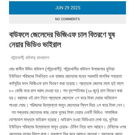
JUN
29
2025
NO COMMENTS
বাউফলে জেলেদের ভিজিএফ চাল বিতরণে ঘুষ
নেয়ার ভিডিও ভাইরাল
পটুয়াখালী
,
বরিশাল
,
বাংলাদেশ
মোঃ জসীম উদ্দিন বাউফল (পটুয়াখালী): পটুয়াখালীর বাউফল উপজেলার ধুলিয়া
ইউনিয়ন পরিষদের নিবন্ধিত এক হাজার জেলেদের মধ্যে সরকারি মানবিক সহায়তা
কর্মসূচির মৎস ভিজিএফ চাল বিতরণ করা হয়েছে। প্রত্যকে জেলের নামে দুই মাসে
৮০ কেজি করে চাল বরাদ্দ দেওয়া হয়। গত বৃহস্পতিবার (২৬ জুন) চাল বিতরণ করা
হয়। বরাদ্দের ওই চাল নিতে প্রত্যকে জেলেকে ২শ করে টাকা দেয়ার অভিযোগ
পাওয়া গেছে। পরিষদের উদ্যোক্তা মামুন জেলেদের স্লিপ দিয়ে ২শ করে টাকা নেন।
গত শুক্রবার জেলেদের কাছ থেকে ঘুষের টাকা নেয়ার একটি ভিডিও সামাজিক
যোগাযোগ মাধ্যমে ভাইরাল হয়েছে। ভাইরাল হওয়া ভিডিওতে দেখা হয়, ধুলিয়া
ইউনিয়ন পরিষদের উদ্যোক্তা মামুন চেয়ার- টেবিল নিয়ে বসে আছেন। টেবিলের ওপর
জেলেদের নামের স্লিপ রাখা। চারপাশে ভির করে আছেন জেলেরা। প্রত্যকে জেলে