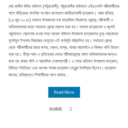
মোঃ জসীম উদ্দিন বাউফল (পটুয়াখালী): পটুয়াখালীর বাউফলে এইচএসসি পরীক্ষার্থীদের
পাশে দাঁড়িয়েছে মানবিক সংগঠন বাংলাদেশ জাতীয়তাবাদী ছাত্রদল।‌ আজ রবিবার
(২৯ জুন ২০২৫) সকালে উপজেলার বগা মাধ্যমিক বিদ্যালয় কেন্দ্রে, পরীক্ষার্থী ও
অভিভাবকদের জন্য সহায়তা কেন্দ্র স্থাপন করা হয়। সাবেক ছাত্রনেতা ও জুলাই
আন্দোলনে গ্রেফতার হওয়া সদ্য সাবেক বাউফল উপজেলা ছাত্রদলের যুগ্ম-আহ্বায়ক
মুনঈমুল ইসলাম মিরাজের নেতৃত্বে এই কর্মসূচি পরিচালিত হয়। সহায়তা কেন্দ্র
থেকে পরীক্ষার্থীদের মাঝে কলম, স্কেল, মাস্ক, খাবার স্যালাইন ও বিশুদ্ধ পানি বিতরণ
করা হয়। তীব্র গরম ও দুশ্চিন্তার ভেতর পরীক্ষাকেন্দ্রে আসা অভিভাবকদের জন্যও
রাখা হয় খাবার পানি ও প্রাথমিক সেবাসামগ্রী। এ সময় বাউফল উপজেলা ছাত্রদল,
বিভিন্ন ইউনিয়ন এবং কলেজ শাখার ছাত্রদল নেতৃবৃন্দ উপস্থিত ছিলেন। ছাত্রদল
জানায়, ভবিষ্যতেও শিক্ষার্থীদের পাশে থাকার...
Read More
SHARE