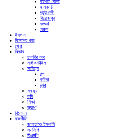
বরিশাল জেলা
ঝালকাঠি
পটুয়াখালী
পিরোজপুর
বরগুনা
ভোলা
ইসলাম
বিদেশের খবর
খেলা
ফিচার
চাকরির খবর
লাইফস্টাইল
সাহিত্য
গল্প
কবিতা
ছড়া
স্বাস্থ্য
কৃষি
শিক্ষা
ভ্রমণ
বিনোদন
রাজনীতি
জামায়াতে ইসলামি
এনসিপি
বিএনপি