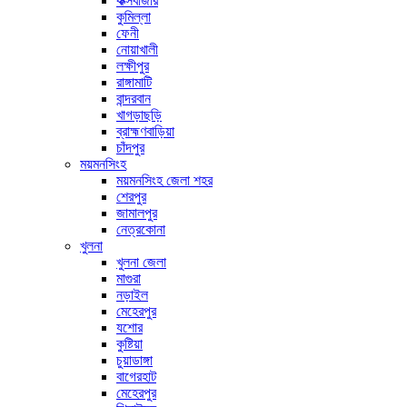
কক্সবাজার
কুমিল্লা
ফেনী
নোয়াখালী
লক্ষীপুর
রাঙ্গামাটি
বান্দরবান
খাগড়াছড়ি
ব্রাহ্মণবাড়িয়া
চাঁদপুর
ময়মনসিংহ
ময়মনসিংহ জেলা শহর
শেরপুর
জামালপুর
নেত্রকোনা
খুলনা
খুলনা জেলা
মাগুরা
নড়াইল
মেহেরপুর
যশোর
কুষ্টিয়া
চুয়াডাঙ্গা
বাগেরহাট
মেহেরপুর