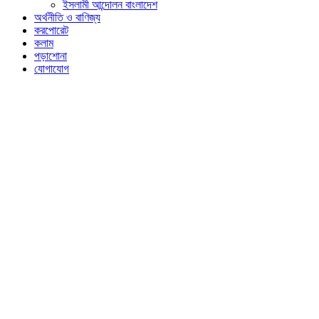
ইসলামী আন্দোলন বাংলাদেশ
অর্থনীতি ও বাণিজ্য
করপোরেট
কলাম
পড়াশোনা
যোগাযোগ