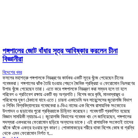
পঙ্গপালের জোট বাঁধার সূত্র আবিষ্কার করলেন চীনা
বিজ্ঞানীরা
বিদেশের খবর
ফসলের মহাশত্রু পঙ্গপালকে নিয়ন্ত্রণের কার্যকর একটি সূত্র খুঁজে পেয়েছেন চীনের
গবেষকরা। পঙ্গপালের ঝাঁক তৈরি হওয়ার পেছনে জৈবিক প্রক্রিয়া ও ফেরোমোন নিঃসরণের
উপায় খুঁজে পেয়েছেন তারা। এতে করে পঙ্গপালকে নিয়ন্ত্রণ করা সম্ভব হলে তা হলে
পরিবেশ ও প্রতিবেশ রক্ষায় একটি বড় অগ্রগতি। বিশেষ করে কৃষি, মানবস্বাস্থ্য ও
পরিবেশের দূষণ ঠেকানো যাবে এতে। চায়না একাডেমি অব সায়েন্সেসের জুয়োলজি বিভাগ
ও পিকিং বিশ্ববিদ্যালয়ের গবেষকেরা ৪-ভিএ নামের এক বিশেষ রাসায়নিক সংকেতের
উৎপাদন ও ছড়ানোর পুরো প্রক্রিয়াকে চিহ্নিত করেছেন। গবেষণাটি প্রকাশিত হয়েছে
বিজ্ঞান সাময়িকী ন্যাচার-এ। জুয়োলজি বিভাগের গবেষক খাং লে জানিয়েছেন, পঙ্গপালের
সদস্যরা একধরনের ফেরোমোন ছড়িয়ে অন্যদের ডাকে। এই রাসায়নিক সংকেতই তাদের
ঝাঁকে ঝাঁকে একত্র হওয়ার মূল কারণ। পোকামাকড়ের শরীরে থাকা বিশেষ কোষ বা গ্রন্থি
থেকে এমন ফেরোমোন নির্গত হ...