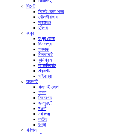
ঝিনাইদহ
সিলেট
সিলেট জেলা শহর
মৌলভীবাজার
সুনামগঞ্জ
হবিগঞ্জ
রংপুর
রংপুর জেলা
দিনাজপুর
পঞ্চগড়
নীলফামারী
কুড়িগ্রাম
লালমনিরহাট
ঠাকুরগাঁও
গাইবান্ধা
রাজশাহী
রাজশাহী জেলা
পাবনা
সিরাজগঞ্জ
জয়পুরহাট
নওগাঁ
নবাবগঞ্জ
নাটোর
বগুড়া
বরিশাল