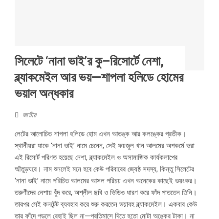
সিলেটে ‘নানা ভাই’র কু–রিসোর্টে নেশা,
ব্ল্যাকমেইল আর ভয়—শাপলা হলিডে হোমের
ভয়াল অন্ধকার
জাতীয়
লেটের আলোচিত শাপলা হলিডে হোম এখন আতঙ্ক আর কলঙ্কের প্রতীক।
স্থানীয়রা যাকে ‘নানা ভাই’ নামে চেনেন, সেই ফয়জুল খান আলমের অপকর্মে ভরা
এই রিসোর্ট পরিণত হয়েছে নেশা, ব্ল্যাকমেইল ও অসামাজিক কার্যকলাপের
আঁতুড়ঘরে। নাম শুনলেই মনে হবে কেউ পরিবারের জ্যেষ্ঠ সদস্য, কিন্তু সিলেটের
‘নানা ভাই’ নামে পরিচিত আলমের আসল পরিচয় এখন অনেকের কাছেই ভয়ংকর।
তরুণীদের নেশায় বুঁদ করে, অশ্লীল ছবি ও ভিডিও ধারণ করে ফাঁদ পাততেন তিনি।
তারপর সেই কনটেন্ট ব্যবহার করে শুরু করতেন ভয়াবহ ব্ল্যাকমেইল। একবার কেউ
তার ফাঁদে পড়লে রেহাই ছিল না—প্রতিমাসে দিতে হতো মোটা অঙ্কের টাকা। না