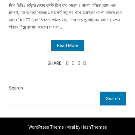
দিলে ভিডিও ছড়িয়ে দেয়ার হুমকি ছিল তার পেছনে। শাপলা হলিডে হোম: এক
রিসোর্ট, শত অপকর্ম শহরের এয়ারপোর্ট সড়কের পাশে অবস্থিত শাপলা হলিডে হোম
নামের রিসোর্টটি মূলত তিনতলা পর্যন্ত ভাড়া নিয়ে গড়ে তুলেছিলেন আলম। ওপরে
পরিবার নিয়ে বসবাস করতেন সাধারণ...
Read More
SHARE
Search
Search
WordPress Theme |
Viral
by HashThemes