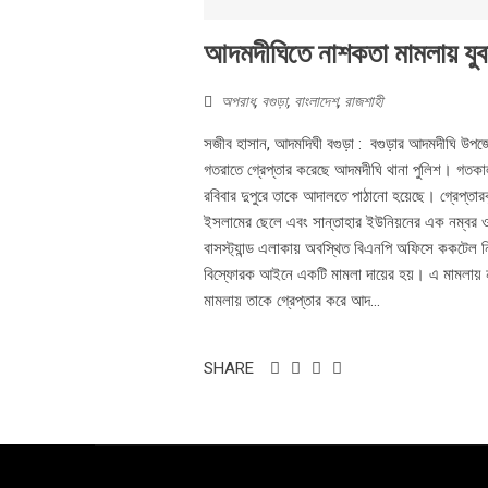
আদমদীঘিতে নাশকতা মামলায় যুবল
অপরাধ
,
বগুড়া
,
বাংলাদেশ
,
রাজশাহী
সজীব হাসান, আদমদিঘী বগুড়া : বগুড়ার আদমদীঘি উপজে
গতরাতে গ্রেপ্তার করেছে আদমদীঘি থানা পুলিশ। গতক
রবিবার দুপুরে তাকে আদালতে পাঠানো হয়েছে। গ্রেপ্
ইসলামের ছেলে এবং সান্তাহার ইউনিয়নের এক নম্বর ওয
বাসস্ট্যান্ড এলাকায় অবস্থিত বিএনপি অফিসে ককটেল ন
বিস্ফোরক আইনে একটি মামলা দায়ের হয়। এ মামলায় ন
মামলায় তাকে গ্রেপ্তার করে আদ...
SHARE