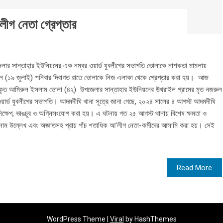
ীগ নেতা গ্রেপ্তার
লার সান্তাহার ইউনিয়নের এক নম্বর ওয়ার্ড যুবলীগের সভাপতি ভোলাকে নাশকতা মামলায়
াল (১৯ জুলাই) শনিবার দিবাগত রাতে ভোলাকে নিজ এলাকা থেকে গ্রেপ্তার করা হয়। আজ
তারকৃত আমিরুল ইসলাম ভোলা (৪২) উপজেলার সান্তাহার ইউনিয়নের উথরাইল গ্রামের মৃত নজরুল
়ার্ড যুবলীগের সভাপতি। আদমদীঘি থানা সূত্রে জানা গেছে, ২০২৪ সালের ৪ আগস্ট আদমদীঘি
িক্ষেপ, ভাঙচুর ও অগ্নিসংযোগ করা হয়। এ ঘটনায় গত ২৫ আগস্ট থানায় বিশেষ ক্ষমতা ও
াম উল্লেখ এবং অজ্ঞাতসহ প্রায় পাঁচ শতাধিক আ'লীগ নেতা-কর্মীদের আসামি করা হয়। সেই
Read More
WordPress Theme |
Viral
by HashThemes