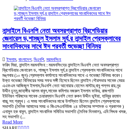
নান্দাইলে বিএনপি নেতা অবসরপ্রাপ্ত ব্রিগেডিয়ার
জেনারেল ড,শামছুল ইসলাম সূর্য,র নান্দাইল প্রেসক্লাবের
সাংবাদিকদের সাথে ঈদ পরবর্তী শুভেচ্ছা বিনিময়
ইসলাম
,
বাংলাদেশ
,
বিএনপি
,
ময়মনসিংহ
ফরিদ মিয়া, নান্দাইল ময়মনসিংহ : ময়মনসিংহের নান্দাইলে বিএনপি নেতা অবসরপ্রাপ্ত
ব্রিগেডিয়ার জেনারেল ড, শামছুল ইসলাম সূর্য,র নান্দাইল প্রেসক্লাব সাংবাদিকদের সাথে
মঙ্লবার (১০ জুন) প্রেসক্লাব কার্যালয়ে সাংবাদিকদের সাথে এ শুভেচ্ছা বিনিময় করেন।
উক্ত শুভেচ্ছা বিনিময়ের সময় সফর সঙ্গী হিসেবে ছিলেন নান্দাইল পৌরসভার সাবেক মেয়র
এএফএম আজিজুল ইসলাম,বিএনপি নেতা আনোয়ার হোসেন মাস্টার,বাবু পল্লব রায়,নুর
উদ্দীন চুন্নু,জাহাঙ্গীর আলম বাবুল,সাবেক কমিশার নজরুল ইসলাম ফকির, রাজগাতি
ইউনিয়ন পরিষদের সাবেক চেয়ারম্যান বিএনপি নেতা রুকন উদ্দীন ভূঈয়া, হাবিবুর রহমান
বাচ্চু সহ প্রমুখ। এ সময় সাংবাদিকদের মাঝে উপস্থিত ছিলেন নান্দাইল প্রেসক্লাবের
সভাপতি (দৈনিক আমাদের সময় ও জিএসএননিউজ ২৪ ডটকমের সম্পাদক ও প্রকাশক )
এনামুল হক বাবুল, নান্দাইল সাংবাদিক সমিতির সভাপতি (দৈনিক দিনকাল), এবি সিদ্দক খসরু,
সহ সভাপতি (...
Read More
SHARE