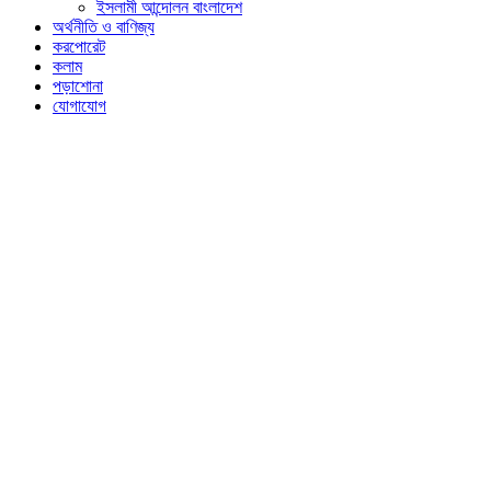
ইসলামী আন্দোলন বাংলাদেশ
অর্থনীতি ও বাণিজ্য
করপোরেট
কলাম
পড়াশোনা
যোগাযোগ