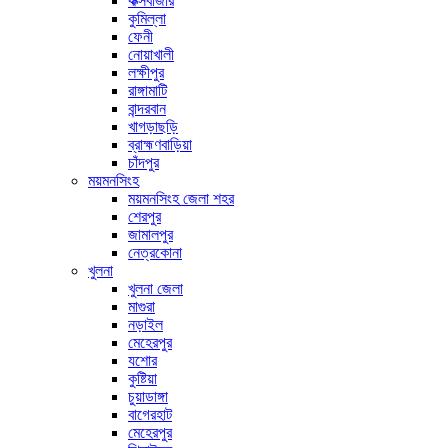
কক্সবাজার
কুমিল্লা
ফেনী
নোয়াখালী
লক্ষীপুর
রাঙ্গামাটি
বান্দরবান
খাগড়াছড়ি
ব্রাহ্মণবাড়িয়া
চাঁদপুর
ময়মনসিংহ
ময়মনসিংহ জেলা শহর
শেরপুর
জামালপুর
নেত্রকোনা
খুলনা
খুলনা জেলা
মাগুরা
নড়াইল
মেহেরপুর
যশোর
কুষ্টিয়া
চুয়াডাঙ্গা
বাগেরহাট
মেহেরপুর