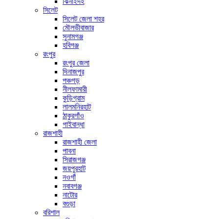
ঝিনাইদহ
সিলেট
সিলেট জেলা শহর
মৌলভীবাজার
সুনামগঞ্জ
হবিগঞ্জ
রংপুর
রংপুর জেলা
দিনাজপুর
পঞ্চগড়
নীলফামারী
কুড়িগ্রাম
লালমনিরহাট
ঠাকুরগাঁও
গাইবান্ধা
রাজশাহী
রাজশাহী জেলা
পাবনা
সিরাজগঞ্জ
জয়পুরহাট
নওগাঁ
নবাবগঞ্জ
নাটোর
বগুড়া
বরিশাল