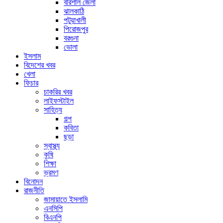
বরিশাল জেলা
ঝালকাঠি
পটুয়াখালী
পিরোজপুর
বরগুনা
ভোলা
ইসলাম
বিদেশের খবর
খেলা
ফিচার
চাকরির খবর
লাইফস্টাইল
সাহিত্য
গল্প
কবিতা
ছড়া
স্বাস্থ্য
কৃষি
শিক্ষা
ভ্রমণ
বিনোদন
রাজনীতি
জামায়াতে ইসলামি
এনসিপি
বিএনপি