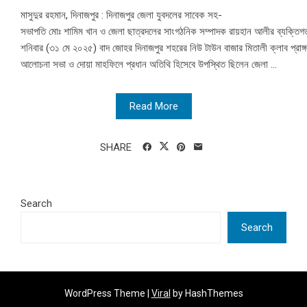
মাসুদুর রহমান, দিনাজপুর : দিনাজপুর জেলা যুবদলের সাবেক সহ-
সভাপতি মোঃ শামিম খান ও জেলা ছাত্রদলের সাংগঠনিক সম্পাদক রায়হান আলীর ব্যক্তিগত
শনিবার (৩১ মে ২০২৫) বাদ জোহর দিনাজপুর শহরের নিউ টাউন বাজার মিতালী ক্লাব প্রাঙ
আলোচনা সভা ও দোয়া মাহফিলে প্রধান অতিথি হিসেবে উপস্থিত ছিলেন জেলা ...
Read More
SHARE
Search
Search
WordPress Theme |
Viral
by HashThemes