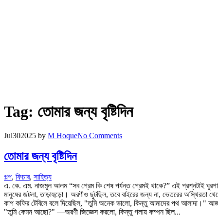
Tag:
তোমার জন্য বৃষ্টিদিন
Jul
30
2025
by
M Hoque
No Comments
তোমার জন্য বৃষ্টিদিন
গল্প
,
ফিচার
,
সাহিত্য
এ. কে. এম. নাজমুল আলম “সব প্রেম কি শেষ পর্যন্ত প্রেমই থাকে?” এই প্রশ্নটাই ঘুরপাক
মানুষের জটলা, তাড়াহুড়ো। অরণীও ছুটছিল, তবে বাইরের জন্য না, ভেতরের অস্থিরতা থ
কাপ কফির টেবিলে বলে দিয়েছিল, "তুমি অনেক ভালো, কিন্তু আমাদের পথ আলাদা।" আ
"তুমি কেমন আছো?" —অরণী জিজ্ঞেস করলো, কিন্তু গলায় কম্পন ছিল...