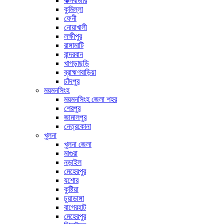
কক্সবাজার
কুমিল্লা
ফেনী
নোয়াখালী
লক্ষীপুর
রাঙ্গামাটি
বান্দরবান
খাগড়াছড়ি
ব্রাহ্মণবাড়িয়া
চাঁদপুর
ময়মনসিংহ
ময়মনসিংহ জেলা শহর
শেরপুর
জামালপুর
নেত্রকোনা
খুলনা
খুলনা জেলা
মাগুরা
নড়াইল
মেহেরপুর
যশোর
কুষ্টিয়া
চুয়াডাঙ্গা
বাগেরহাট
মেহেরপুর