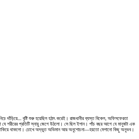
দাঁড়িয়ে... বৃষ্টি শুরু হয়েছিল হঠাৎ করেই। রাজধানীর ব্যস্ত বিকেল, অফিসফেরতা
 যে শরীরের প্রতিটি স্নায়ু জেগে উঠলো। সে ছিল ইশান। পাঁচ বছর আগে যে মানুষটা এক
ধু তাকিয়ে থাকলো। চোখে অদ্ভুত অভিমান আর অনুশোচনা—হয়তো মেশানো কিছু অনুভব।