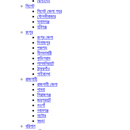
ঝিনাইদহ
সিলেট
সিলেট জেলা শহর
মৌলভীবাজার
সুনামগঞ্জ
হবিগঞ্জ
রংপুর
রংপুর জেলা
দিনাজপুর
পঞ্চগড়
নীলফামারী
কুড়িগ্রাম
লালমনিরহাট
ঠাকুরগাঁও
গাইবান্ধা
রাজশাহী
রাজশাহী জেলা
পাবনা
সিরাজগঞ্জ
জয়পুরহাট
নওগাঁ
নবাবগঞ্জ
নাটোর
বগুড়া
বরিশাল