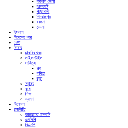
বরিশাল জেলা
ঝালকাঠি
পটুয়াখালী
পিরোজপুর
বরগুনা
ভোলা
ইসলাম
বিদেশের খবর
খেলা
ফিচার
চাকরির খবর
লাইফস্টাইল
সাহিত্য
গল্প
কবিতা
ছড়া
স্বাস্থ্য
কৃষি
শিক্ষা
ভ্রমণ
বিনোদন
রাজনীতি
জামায়াতে ইসলামি
এনসিপি
বিএনপি