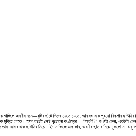
 খাচ্ছিল অরণীর মনে—বৃষ্টির ছাঁটে ভিজে যেতে যেতে, আবারও এক পুরনো রিকশার ছাউনির নিচে 
েকে মুক্তি পেতে। হঠাৎ করেই সেই পুরোনো কণ্ঠস্বর— "অরণী?" কণ্ঠটা চেনা, এতটাই চেনা
জ তারা আবার এক ছাউনির নিচে। ইশান ভিজে একাকার, অরণীর ছাতার নিচে ঢুকলো না, শু