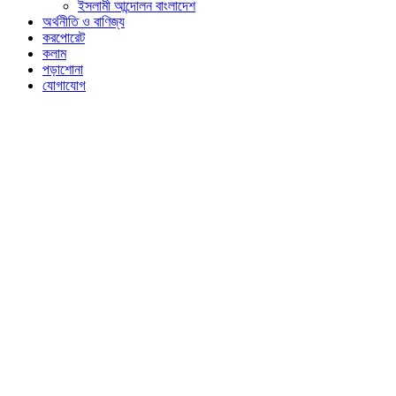
ইসলামী আন্দোলন বাংলাদেশ
অর্থনীতি ও বাণিজ্য
করপোরেট
কলাম
পড়াশোনা
যোগাযোগ