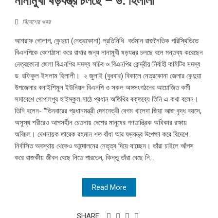
নানামুখী ষড়যন্ত্র চলছে – ড. হিলালী
বিদেশের খবর
আশরাফ গোলাপ, কেন্দুয়া (নেত্রকোনা) প্রতিনিধি বর্তমান রাজনৈতিক পরিস্থিতিতে
বিএনপিকে কোণঠাসা করে রাখার জন্য নানামুখী ষড়যন্ত্র চলছে বলে মন্তব্য করেছেন
নেত্রকোনা জেলা বিএনপির সদস্য সচিব ও বিএনপির কেন্দ্রীয় নির্বাহী কমিটির সদস্য
ড. রফিকুল ইসলাম হিলালী। ২ জুলাই (বুধবার) বিকালে নেত্রকোনা জেলার কেন্দুয়া
উপজেলার বলাইশিমুল ইউনিয়ন বিএনপি ও সকল অঙ্গসংগঠনের আয়োজিত কর্মী
সমাবেশে গোপালপুর হাইস্কুল মাঠে প্রধান অতিথির বক্তব্যে তিনি এ কথা বলেন।
তিনি বলেন- “তিনবারের প্রধানমন্ত্রী দেশনেত্রী বেগম খালেদা জিয়া আজ বৃদ্ধ বয়সে,
অসুস্থ শরীরেও আপসহীন চেতনায় দেশের মানুষের গণতান্ত্রিক অধিকার রক্ষায়
অবিচল। দেশনায়ক তারেক রহমান শত বাঁধা আর ষড়যন্ত্র উপেক্ষা করে বিদেশে
নির্বাসিত অবস্থায় থেকেও আন্দোলনের নেতৃত্ব দিয়ে যাচ্ছেন। তাঁরা চাইলে আঁপস
করে রাজকীয় জীবন বেছে নিতে পারতেন, কিন্তু তাঁরা বেছে নি...
Read More
SHARE