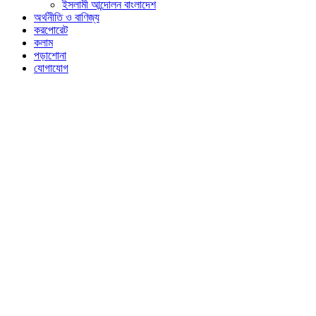
ইসলামী আন্দোলন বাংলাদেশ
অর্থনীতি ও বাণিজ্য
করপোরেট
কলাম
পড়াশোনা
যোগাযোগ