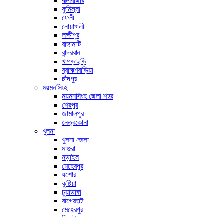
কক্সবাজার
কুমিল্লা
ফেনী
নোয়াখালী
লক্ষীপুর
রাঙ্গামাটি
বান্দরবান
খাগড়াছড়ি
ব্রাহ্মণবাড়িয়া
চাঁদপুর
ময়মনসিংহ
ময়মনসিংহ জেলা শহর
শেরপুর
জামালপুর
নেত্রকোনা
খুলনা
খুলনা জেলা
মাগুরা
নড়াইল
মেহেরপুর
যশোর
কুষ্টিয়া
চুয়াডাঙ্গা
বাগেরহাট
মেহেরপুর