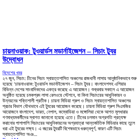
চায়নাওয়াক: টুওয়ার্ডস মডার্নাইজেশন – সিচাং ট্যুর
উদ্বোধন
বিদেশের খবর
২৭ জুন, সিচাং: চীনের সিচাং স্বায়ত্তশাসিত অঞ্চলের রাজধানী লাসায় আনুষ্ঠানিকভাবে শুরু
হয়েছে ‘চায়নাওয়াক: টুওয়ার্ডস মডার্নাইজেশন – সিচাং ট্যুর। বাংলাদেশসহ এশিয়ার
বিভিন্ন দেশের সাংবাদিকদের একত্র করেছে এ আয়োজন। শুক্রবার সকালে এ আয়োজন
অনুষ্ঠিত হয়েছে চমকপ্রদ লাসা রেলওয়ে স্টেশনে, যা কিনা সিচাংয়ের আধুনিকায়ন ও
উন্নয়নের শক্তিশালী প্রতীক। চায়না মিডিয়া গ্রুপ ও সিচাং স্বায়ত্তশাসিত অঞ্চলের
প্রচার বিভাগ যৌথভাবে এই ট্যুরের আয়োজন করেছে। চায়না মিডিয়া গ্রুপ সিএমজির
আয়োজনে বাংলাদেশ, ভারত, নেপাল, কম্বোডিয়া ও মঙ্গোলিয়া থেকে আগত মূলধারার
গণমাধ্যমকর্মীদের স্বাগত জানানো হয়েছে এতে। চীনের চলমান অগ্রগতি প্রত্যক্ষ
করানোর পাশাপাশি সিচাংয়ের আধুনিকায়নের অগ্রযাত্রা আন্তর্জাতিক মিডিয়ার কাছে তুলে
ধরা এই ট্যুরের লক্ষ্য। এ বছরের ট্যুরটি বিশেষভাবে গুরুত্বপূর্ণ, কারণ এটি সিচাং
স্বায়ত্তশাসিত অঞ...