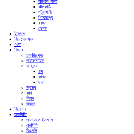
বরিশাল জেলা
ঝালকাঠি
পটুয়াখালী
পিরোজপুর
বরগুনা
ভোলা
ইসলাম
বিদেশের খবর
খেলা
ফিচার
চাকরির খবর
লাইফস্টাইল
সাহিত্য
গল্প
কবিতা
ছড়া
স্বাস্থ্য
কৃষি
শিক্ষা
ভ্রমণ
বিনোদন
রাজনীতি
জামায়াতে ইসলামি
এনসিপি
বিএনপি