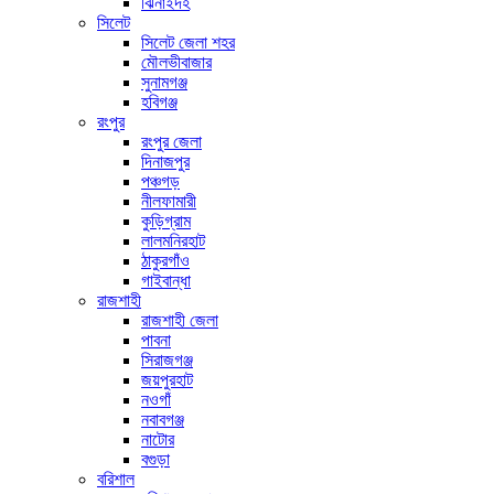
ঝিনাইদহ
সিলেট
সিলেট জেলা শহর
মৌলভীবাজার
সুনামগঞ্জ
হবিগঞ্জ
রংপুর
রংপুর জেলা
দিনাজপুর
পঞ্চগড়
নীলফামারী
কুড়িগ্রাম
লালমনিরহাট
ঠাকুরগাঁও
গাইবান্ধা
রাজশাহী
রাজশাহী জেলা
পাবনা
সিরাজগঞ্জ
জয়পুরহাট
নওগাঁ
নবাবগঞ্জ
নাটোর
বগুড়া
বরিশাল