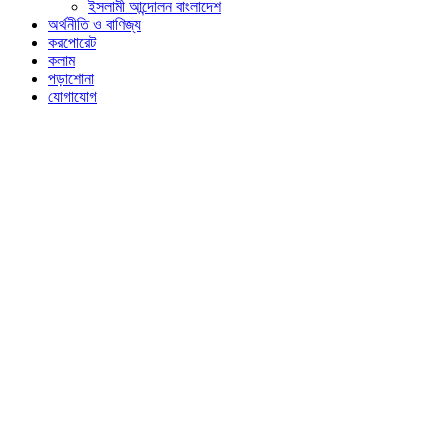
ইসলামী আন্দোলন বাংলাদেশ
অর্থনীতি ও বাণিজ্য
করপোরেট
কলাম
পড়াশোনা
যোগাযোগ