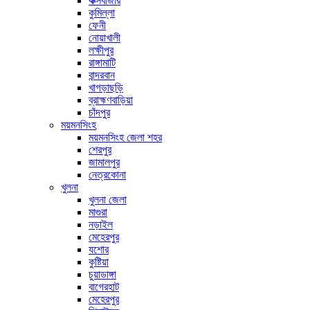
কক্সবাজার
কুমিল্লা
ফেনী
নোয়াখালী
লক্ষীপুর
রাঙ্গামাটি
বান্দরবান
খাগড়াছড়ি
ব্রাহ্মণবাড়িয়া
চাঁদপুর
ময়মনসিংহ
ময়মনসিংহ জেলা শহর
শেরপুর
জামালপুর
নেত্রকোনা
খুলনা
খুলনা জেলা
মাগুরা
নড়াইল
মেহেরপুর
যশোর
কুষ্টিয়া
চুয়াডাঙ্গা
বাগেরহাট
মেহেরপুর