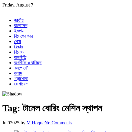
Skip
Friday, August 7
to
content
জাতীয়
বাংলাদেশ
ইসলাম
বিদেশের খবর
খেলা
ফিচার
বিনোদন
রাজনীতি
অর্থনীতি ও বাণিজ্য
করপোরেট
কলাম
পড়াশোনা
যোগাযোগ
Tag:
টানেল বোরিং মেশিন স্থাপন
Jul
9
2025
by
M Hoque
No Comments