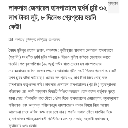
লাকসাম জেনারেল হাসপাতালে দুর্ধর্ষ চুরি ৩২
লাখ টাকা লুট, ৮ দিনেও গ্রেপ্তার হয়নি
কেউ!
অপরাধ
,
কুমিল্লা
,
চট্টগ্রাম
,
বাংলাদেশ
সৈয়দ মুজিবুর রহমান দুলাল, লাকসাম : কুমিল্লার লাকসাম জেনারেল হাসপাতালে
(প্রা:লি:) সংঘটিত দুর্ধর্ষ চুরির ঘটনায় ৮ দিনেও পুলিশ কাউকে গ্রেপ্তার করতে
পারেনি।গত বৃহস্পতিবার (২৬ জুন) গভীর রাতে চোরের দল হাসপাতালের
চেয়ারম্যানের অফিস কক্ষের পেছনের জানালার গ্রীল কেটে ভিতরে প্রবেশ করে এই
দুর্ধর্ষ চুরির ঘটনা ঘটিয়েছে। চোরের দল প্রায় ৩২ লাখ টাকা নিয়ে গেছে বলে
হাসপাতাল কর্তৃপক্ষের দাবি।লাকসাম জেনারেল হাসপাতালের (প্রা:লি:) ব্যবস্থাপনা
পরিচালক মো. আলী আক্কাস বিষয়টি নিশ্চিত করেছেন।হাসপাতাল কর্তৃপক্ষ সূত্রে
জানা গেছে, ঘটনারদিন রাত পৌনে ১২টার দিকে হাসপাতালের চেয়ারম্যান, ব্যবস্থাপনা
পরিচালক এবং অন্যান্য পরিচালকবৃন্দ হাসপাতালের নানাহ বিষয়ে নিয়ে আলাপ
আলোচনা শেষে অফিস কক্ষ বন্ধ চলে যান। পরদিন সকাল পৌনে সাতটার দিকে
হাসপাতালের পরিচ্ছন্নতাকর্মী প্রতিদিনের মত ম্যানাজার, সহকারী ম্যানেজার,
ক্যারিয়ার এবং চেয়ার...