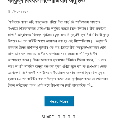
বন্ধুত্ব বিষয়ক সিম্পোজিয়াম অনুষ্ঠিত
বিদেশের খবর
‘শান্তিকে লালন করি, বন্ধুত্বকে এগিয়ে নিয়ে যাই’এই প্রতিপাদ্যে জাপানের
ইওয়াতে প্রিফেকচারের মোরিওকায় অনুষ্ঠিত হয়েছে সিম্পোজিয়াম। চীনা জনগণের
জাপানি আগ্রাসনের বিরুদ্ধে প্রতিরোধযুদ্ধ এবং বিশ্বব্যাপী ফ্যাসিবাদ বিরোধী যুদ্ধে
বিজয়ের ৮০ তম বার্ষিকী স্মরণে আয়োজন করা হয় এই সিম্পোজিয়াম। অনুষ্ঠানটি
মঙ্গলবার চীনের জাপানস্থ দূতাবাস এবং সাপোরোতে চীনা কনসুলেট-জেনারেল যৌথ
ভাবে আয়োজন করে।এতে চীন ও জাপানের ১০০ জনের ও বেশি প্রতিনিধি
অংশগ্রহণ করেন। চীনের জাপানস্থ দূতাবাসের মিনিস্টার শিইয়ং বলেন, ’৮০ বছর
আগে জাপানি সামরিক তন্ত্রের শুরু করা যুদ্ধ এশিয়া জুড়ে ব্যাপক দুঃখ-ভোগ ডেকে
এনেছিল। তিনি একই সঙ্গে চীনের তাইওয়ানকে জাপানি দখলদারিত্ব থেকে মুক্ত
হওয়ার ৮০ তম বার্ষিকীর কথা ও উল্লেখ করেন এবং পুনর্ব্যক্ত করেন যে তাইওয়ান
চীনের অবিচ্ছেদ্য অংশ।সেই সঙ্গে চীন-জাপান চারটি রাজনৈতিক নথি...
Read More
SHARE