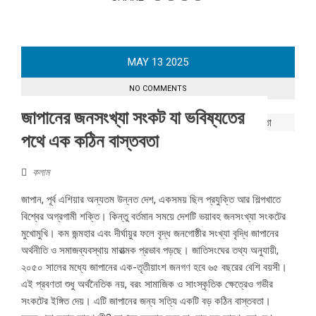
MAY
13
2025
NO COMMENTS
জাপানের জনসংখ্যা সংকট যা ভবিষ্যতের
পথে এক কঠিন বাস্তবতা
কলাম
জাপান, পূর্ব এশিয়ার অন্যতম উন্নত দেশ, একসময় ছিল প্রযুক্তি আর শিল্পখাতে
বিশ্বের অগ্রগামী শক্তি। কিন্তু বর্তমান সময়ে দেশটি ভয়াবহ জনসংখ্যা সংকটের
মুখোমুখি। কম জন্মহার এবং দীর্ঘায়ুর ফলে বৃদ্ধ জনগোষ্ঠীর সংখ্যা বৃদ্ধি জাপানের
অর্থনীতি ও সমাজব্যবস্থায় মারাত্মক প্রভাব পড়ছে। জাতিসংঘের তথ্য অনুযায়ী,
২০৫০ সালের মধ্যে জাপানের এক-তৃতীয়াংশ জনগণ হবে ৬৫ বছরের বেশি বয়সী।
এই প্রবণতা শুধু অর্থনৈতিক নয়, বরং সামাজিক ও সাংস্কৃতিক ক্ষেত্রেও গভীর
সংকটের ইঙ্গিত দেয়। এটি জাপানের জন্য সত্যি একটি বড় কঠিন বাস্তবতা।