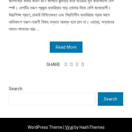
জনসংখ্যা কমার কারণ কী? জাপানে জন্মহার কমে যাওয়ার মূল কারণগুলো বেশ
স্পষ্ট। দেশটির তরুণ প্রজন্ম ক্যারিয়ার গড়ে তোলার দিকে বেশি মনোযোগী।
উচ্চশিক্ষা গ্রহণ, চাকরি নিশ্চিতকরণ এবং স্থিতিশীল ক্যারিয়ার গড়ার আগে
অধিকাংশ তরুণ-তরুণী বিবাহ বন্ধনে আবদ্ধ হতে চান না। এছাড়া, সন্তানের
লালন-পালনের খরচ ...
Read More
SHARE
Search
Search
WordPress Theme |
Viral
by HashThemes