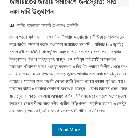
জামায়াতের জাতীয় সমাবেশে জনস্রোত: সাত
দফা দাবি উত্থাপন
জাতীয়
,
জামায়াতে ইসলামি
,
বাংলাদেশ
,
রাজনীতি
জেমস আব্দুর রহিম রানা : রাজধানীর ঐতিহাসিক সোহরাওয়ার্দী উদ্যানে প্রথমবারের
মতো জাতীয় সমাবেশ করছে বাংলাদেশ জামায়াতে ইসলামী। শনিবার (১৯ জুলাই)
সকাল ৯টা ৪০ মিনিটে সাংস্কৃতিক অনুষ্ঠান দিয়ে সমাবেশের সূচনা হয়। অনুষ্ঠান
উপস্থাপনায় ছিলেন সাইফুল্লাহ মানসুর এবং সাইমুম শিল্পীগোষ্ঠী সাংস্কৃতিক
আয়োজন পরিচালনা করে। এছাড়া নহদনগর ও বিভাগীয় পর্যায়ের শিল্পীরাও এতে অংশ
নেন। সাত দফা দাবির পক্ষে জনমত গড়ে তুলতে আয়োজিত এ সমাবেশে মানুষের ঢল
নেমেছে। সমাবেশ শুরুর আগেই সোহরাওয়ার্দী উদ্যান কানায় কানায় পূর্ণ হয়ে যায়।
উদ্যানের বাইরেও হাজারো নেতাকর্মী অবস্থান করছেন। দেশের বিভিন্ন জেলা থেকে
বাস, ট্রেন ও লঞ্চযোগে আসা জামায়াত কর্মীরা মিছিলসহকারে সমাবেশস্থলে প্রবেশ
করছেন। নেতাকর্মীদের হাতে দলীয় প্রতীক ‘দাঁড়িপাল্লা’ সম্বলিত ব্যানার ও ফেস্টুন
দেখা গেছে। অনেকেই দলীয় লোগো সংবলিত টি-শার্ট ও পাঞ্জাবি পরে...
Read More