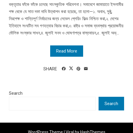
বক্তৃতার ফাঁকে ফাঁকে চলেছে সাংস্কৃতিক পরিবেশনা। সমাবেশে জামায়াতে ইসলামীর
পক্ষ থেকে যে সাত দফা দাবি উত্থাপন করা হয়েছে, তা হলো—১. অবাধ, সুষ্ঠু,
নিরপেক্ষ ও শান্তিপূর্ণ নির্বাচনের জন্য লেভেল প্লেয়িং ফিল্ড নিশ্চিত করা,২. দেশের
ইতিহাসে সংঘটিত সব গণহত্যার বিচার করা,৩. রাষ্ট্র ও সমাজ ব্যবস্থায় প্রয়োজনীয়
মৌলিক সংস্কার সাধন,৪. জুলাই সনদ ও ঘোষণাপত্র বাস্তবায়ন,৫. জুলাই অভ্...
Read More
SHARE
Search
Search
WordPress Theme |
Viral
by HashThemes