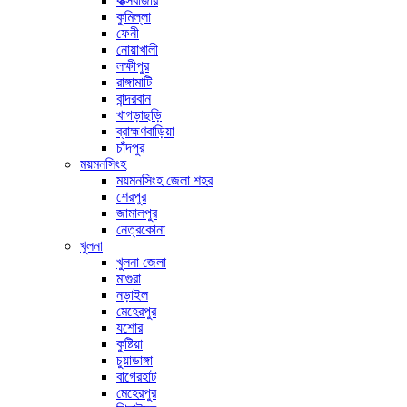
কক্সবাজার
কুমিল্লা
ফেনী
নোয়াখালী
লক্ষীপুর
রাঙ্গামাটি
বান্দরবান
খাগড়াছড়ি
ব্রাহ্মণবাড়িয়া
চাঁদপুর
ময়মনসিংহ
ময়মনসিংহ জেলা শহর
শেরপুর
জামালপুর
নেত্রকোনা
খুলনা
খুলনা জেলা
মাগুরা
নড়াইল
মেহেরপুর
যশোর
কুষ্টিয়া
চুয়াডাঙ্গা
বাগেরহাট
মেহেরপুর