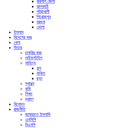
বরিশাল জেলা
ঝালকাঠি
পটুয়াখালী
পিরোজপুর
বরগুনা
ভোলা
ইসলাম
বিদেশের খবর
খেলা
ফিচার
চাকরির খবর
লাইফস্টাইল
সাহিত্য
গল্প
কবিতা
ছড়া
স্বাস্থ্য
কৃষি
শিক্ষা
ভ্রমণ
বিনোদন
রাজনীতি
জামায়াতে ইসলামি
এনসিপি
বিএনপি