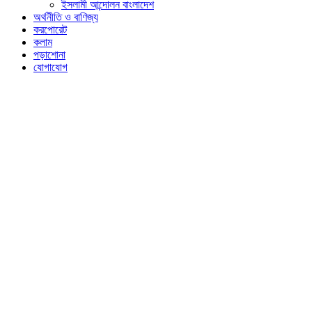
ইসলামী আন্দোলন বাংলাদেশ
অর্থনীতি ও বাণিজ্য
করপোরেট
কলাম
পড়াশোনা
যোগাযোগ