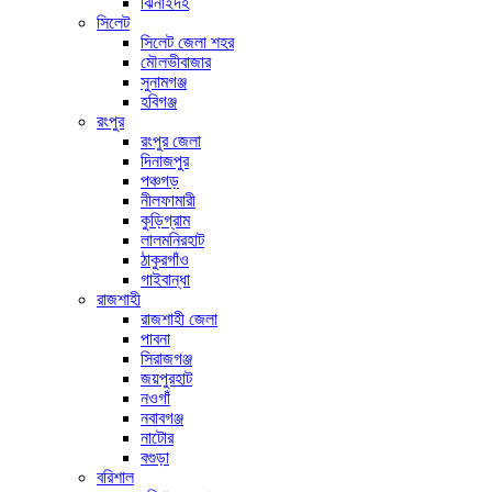
ঝিনাইদহ
সিলেট
সিলেট জেলা শহর
মৌলভীবাজার
সুনামগঞ্জ
হবিগঞ্জ
রংপুর
রংপুর জেলা
দিনাজপুর
পঞ্চগড়
নীলফামারী
কুড়িগ্রাম
লালমনিরহাট
ঠাকুরগাঁও
গাইবান্ধা
রাজশাহী
রাজশাহী জেলা
পাবনা
সিরাজগঞ্জ
জয়পুরহাট
নওগাঁ
নবাবগঞ্জ
নাটোর
বগুড়া
বরিশাল