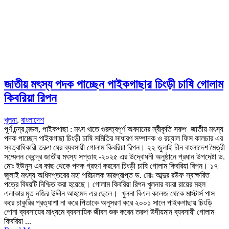
জাতীয় মৎস্য পদক পাচ্ছেন পাইকগাছার চিংড়ী চাষি গোলাম
কিবরিয়া রিপন
খুলনা
,
বাংলাদেশ
পূর্ণ চন্দ্র মন্ডল, পাইকগাছা : মৎস খাতে গুরুত্বপূর্ণ অবদানের স্বীকৃতি সরুপ জাতীয় মৎস্য
পদক পাচ্ছেন পাইকগাছা চিংড়ী চাষি সমিতির সাধারণ সম্পাদক ও রয়্যাল ফিস কালচার এর
স্বত্বাধিকারী তরুণ ঘের ব্যবসায়ী গোলাম কিবরিয়া রিপন। ২২ জুলাই চীন বাংলাদেশ মৈত্রী
সম্মেলন কেন্দ্রে জাতীয় মৎস্য সপ্তাহ -২০২৫ এর উদ্বোধনী অনুষ্ঠানে প্রধান উপদেষ্টা ড.
মোঃ ইউনুস এর কাছ থেকে পদক গ্রহণ করবেন চিংড়ী চাষি গোলাম কিবরিয়া রিপন। ১৭
জুলাই মৎস্য অধিদপ্তরের মহা পরিচালক ভারপ্রাপ্ত ড. মোঃ আব্দুর রউফ স্বাক্ষরিত
পত্রে বিষয়টি নিশ্চিত করা হয়েছে। গোলাম কিবরিয়া রিপন খুলনার বয়রা রায়ের মহল
এলাকার মৃত নজির উদ্দীন আহমেদ এর ছেলে। খুলনা বিএল কলেজ থেকে মাস্টার্স পাস
করে চাকুরির প্রত্যাশা না করে পিতাকে অনুসরণ করে ২০০১ সালে পাইকগাছায় চিংড়ি
পোনা ব্যবসায়ের মাধ্যমে ব্যবসায়িক জীবন শুরু করেন তরুণ উদীয়মান ব্যবসায়ী গোলাম
কিবরিয়া ...