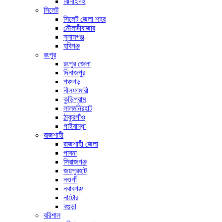
ঝিনাইদহ
সিলেট
সিলেট জেলা শহর
মৌলভীবাজার
সুনামগঞ্জ
হবিগঞ্জ
রংপুর
রংপুর জেলা
দিনাজপুর
পঞ্চগড়
নীলফামারী
কুড়িগ্রাম
লালমনিরহাট
ঠাকুরগাঁও
গাইবান্ধা
রাজশাহী
রাজশাহী জেলা
পাবনা
সিরাজগঞ্জ
জয়পুরহাট
নওগাঁ
নবাবগঞ্জ
নাটোর
বগুড়া
বরিশাল