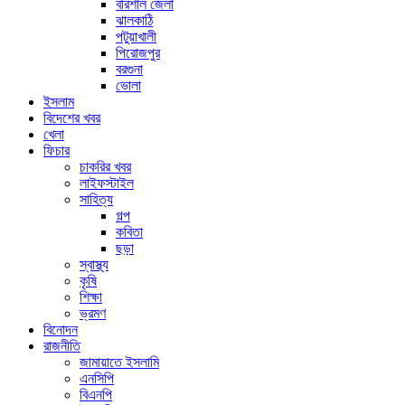
বরিশাল জেলা
ঝালকাঠি
পটুয়াখালী
পিরোজপুর
বরগুনা
ভোলা
ইসলাম
বিদেশের খবর
খেলা
ফিচার
চাকরির খবর
লাইফস্টাইল
সাহিত্য
গল্প
কবিতা
ছড়া
স্বাস্থ্য
কৃষি
শিক্ষা
ভ্রমণ
বিনোদন
রাজনীতি
জামায়াতে ইসলামি
এনসিপি
বিএনপি