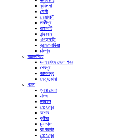
কক্সবাজার
কুমিল্লা
ফেনী
নোয়াখালী
লক্ষীপুর
রাঙ্গামাটি
বান্দরবান
খাগড়াছড়ি
ব্রাহ্মণবাড়িয়া
চাঁদপুর
ময়মনসিংহ
ময়মনসিংহ জেলা শহর
শেরপুর
জামালপুর
নেত্রকোনা
খুলনা
খুলনা জেলা
মাগুরা
নড়াইল
মেহেরপুর
যশোর
কুষ্টিয়া
চুয়াডাঙ্গা
বাগেরহাট
মেহেরপুর