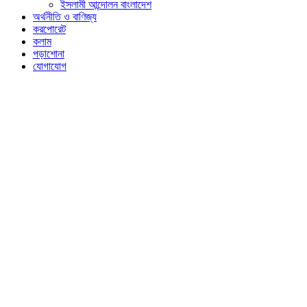
ইসলামী আন্দোলন বাংলাদেশ
অর্থনীতি ও বাণিজ্য
করপোরেট
কলাম
পড়াশোনা
যোগাযোগ