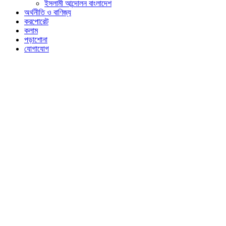
ইসলামী আন্দোলন বাংলাদেশ
অর্থনীতি ও বাণিজ্য
করপোরেট
কলাম
পড়াশোনা
যোগাযোগ