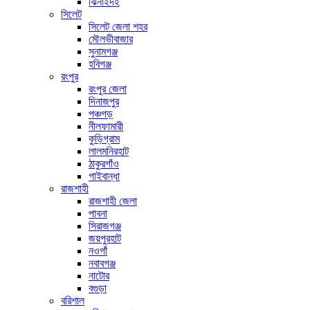
ঝিনাইদহ
সিলেট
সিলেট জেলা শহর
মৌলভীবাজার
সুনামগঞ্জ
হবিগঞ্জ
রংপুর
রংপুর জেলা
দিনাজপুর
পঞ্চগড়
নীলফামারী
কুড়িগ্রাম
লালমনিরহাট
ঠাকুরগাঁও
গাইবান্ধা
রাজশাহী
রাজশাহী জেলা
পাবনা
সিরাজগঞ্জ
জয়পুরহাট
নওগাঁ
নবাবগঞ্জ
নাটোর
বগুড়া
বরিশাল