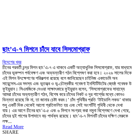
ছাং’এ-৭ মিশনে চাঁদে যাবে সিসমোগ্রাফ
বিদেশের খবর
চীনের পরবর্তী চন্দ্র মিশন ছাং’এ-৭ এ থাকবে একটি অত্যাধুনিক সিসমোগ্রাফ, যার মাধ্যমে
চাঁদের ভূকম্পন পর্যবেক্ষণ এবং অভ্যন্তরীণ গঠন বিশ্লেষণ করা হবে। ২০২৬ সালের দিকে
এই মিশন উৎক্ষেপণের পরিকল্পনা রয়েছে বলে জানিয়েছেন চাইনিজ একাডেমি অব
সায়েন্সেস-এর সদস্য এবং ভূতত্ত্ব ও ভূ-চৌম্বকীয় গবেষণা ইনস্টিটিউটের জ্যেষ্ঠ গবেষক উ
ফুইয়ুয়ান। সিএমজিকে দেওয়া সাক্ষাৎকারে ফুইয়ুয়ান বলেন, ‘সিসমোগ্রাফের সাহায্যে
আমরা চাঁদের অভ্যন্তরীণ গঠন, বিশেষ করে চাঁদের নিকট ও দূর পার্শ্বের মধ্যে কোনও
ভিন্নতা রয়েছে কি না, তা জানার চেষ্টা করব।’ চাঁদ পৃথিবীর প্রতি ‘টাইডালি লকড’ থাকায়
শুধু একটি দিক থেকেই আলো প্রতিফলিত হয় এবং সেই অংশটিই পৃথিবী থেকে দেখা
যায়। এর আগে চীনের ছাং’এ-৫ এবং ৬ মিশনে সংগ্রহ করা নমুনা বিশ্লেষণে দেখা গেছে,
চাঁদের দুই পাশের উপাদানে বড় পার্থক্য রয়েছে। ছাং’এ-৭ মিশনটি চাঁদের দক্ষিণ মেরুকে
লক্ষ...
Read More
SHARE