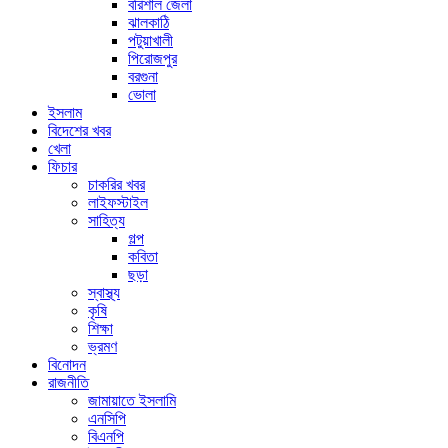
বরিশাল জেলা
ঝালকাঠি
পটুয়াখালী
পিরোজপুর
বরগুনা
ভোলা
ইসলাম
বিদেশের খবর
খেলা
ফিচার
চাকরির খবর
লাইফস্টাইল
সাহিত্য
গল্প
কবিতা
ছড়া
স্বাস্থ্য
কৃষি
শিক্ষা
ভ্রমণ
বিনোদন
রাজনীতি
জামায়াতে ইসলামি
এনসিপি
বিএনপি