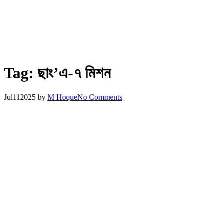
Tag:
ছাং’এ-৭ মিশন
Jul
11
2025
by
M Hoque
No Comments