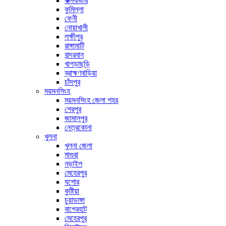
কক্সবাজার
কুমিল্লা
ফেনী
নোয়াখালী
লক্ষীপুর
রাঙ্গামাটি
বান্দরবান
খাগড়াছড়ি
ব্রাহ্মণবাড়িয়া
চাঁদপুর
ময়মনসিংহ
ময়মনসিংহ জেলা শহর
শেরপুর
জামালপুর
নেত্রকোনা
খুলনা
খুলনা জেলা
মাগুরা
নড়াইল
মেহেরপুর
যশোর
কুষ্টিয়া
চুয়াডাঙ্গা
বাগেরহাট
মেহেরপুর