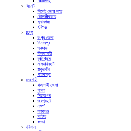
ঝিনাইদহ
সিলেট
সিলেট জেলা শহর
মৌলভীবাজার
সুনামগঞ্জ
হবিগঞ্জ
রংপুর
রংপুর জেলা
দিনাজপুর
পঞ্চগড়
নীলফামারী
কুড়িগ্রাম
লালমনিরহাট
ঠাকুরগাঁও
গাইবান্ধা
রাজশাহী
রাজশাহী জেলা
পাবনা
সিরাজগঞ্জ
জয়পুরহাট
নওগাঁ
নবাবগঞ্জ
নাটোর
বগুড়া
বরিশাল