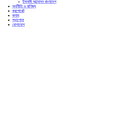
ইসলামী আন্দোলন বাংলাদেশ
অর্থনীতি ও বাণিজ্য
করপোরেট
কলাম
পড়াশোনা
যোগাযোগ