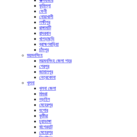
কক্সবাজার
কুমিল্লা
ফেনী
নোয়াখালী
লক্ষীপুর
রাঙ্গামাটি
বান্দরবান
খাগড়াছড়ি
ব্রাহ্মণবাড়িয়া
চাঁদপুর
ময়মনসিংহ
ময়মনসিংহ জেলা শহর
শেরপুর
জামালপুর
নেত্রকোনা
খুলনা
খুলনা জেলা
মাগুরা
নড়াইল
মেহেরপুর
যশোর
কুষ্টিয়া
চুয়াডাঙ্গা
বাগেরহাট
মেহেরপুর