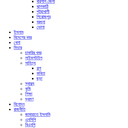
বরিশাল জেলা
ঝালকাঠি
পটুয়াখালী
পিরোজপুর
বরগুনা
ভোলা
ইসলাম
বিদেশের খবর
খেলা
ফিচার
চাকরির খবর
লাইফস্টাইল
সাহিত্য
গল্প
কবিতা
ছড়া
স্বাস্থ্য
কৃষি
শিক্ষা
ভ্রমণ
বিনোদন
রাজনীতি
জামায়াতে ইসলামি
এনসিপি
বিএনপি