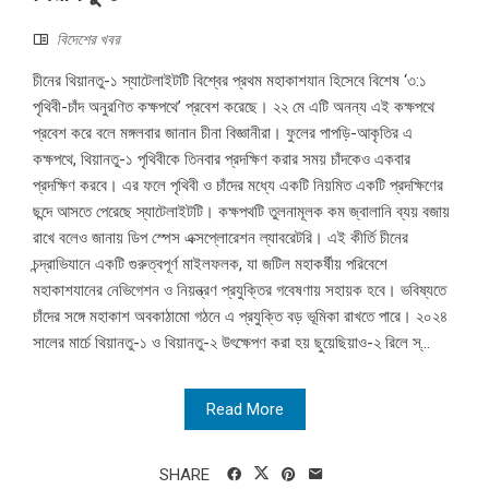
বিদেশের খবর
চীনের থিয়ানতু-১ স্যাটেলাইটটি বিশ্বের প্রথম মহাকাশযান হিসেবে বিশেষ ‘৩:১
পৃথিবী-চাঁদ অনুরণিত কক্ষপথে’ প্রবেশ করেছে। ২২ মে এটি অনন্য এই কক্ষপথে
প্রবেশ করে বলে মঙ্গলবার জানান চীনা বিজ্ঞানীরা। ফুলের পাপড়ি-আকৃতির এ
কক্ষপথে, থিয়ানতু-১ পৃথিবীকে তিনবার প্রদক্ষিণ করার সময় চাঁদকেও একবার
প্রদক্ষিণ করবে। এর ফলে পৃথিবী ও চাঁদের মধ্যে একটি নিয়মিত একটি প্রদক্ষিণের
ছন্দে আসতে পেরেছে স্যাটেলাইটটি। কক্ষপথটি তুলনামূলক কম জ্বালানি ব্যয় বজায়
রাখে বলেও জানায় ডিপ স্পেস এক্সপ্লোরেশন ল্যাবরেটরি। এই কীর্তি চীনের
চন্দ্রাভিযানে একটি গুরুত্বপূর্ণ মাইলফলক, যা জটিল মহাকর্ষীয় পরিবেশে
মহাকাশযানের নেভিগেশন ও নিয়ন্ত্রণ প্রযুক্তির গবেষণায় সহায়ক হবে। ভবিষ্যতে
চাঁদের সঙ্গে মহাকাশ অবকাঠামো গঠনে এ প্রযুক্তি বড় ভূমিকা রাখতে পারে। ২০২৪
সালের মার্চে থিয়ানতু-১ ও থিয়ানতু-২ উৎক্ষেপণ করা হয় ছুয়েছিয়াও-২ রিলে স্...
Read More
SHARE