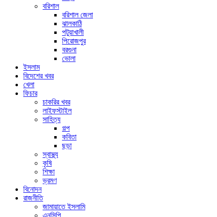
বরিশাল
বরিশাল জেলা
ঝালকাঠি
পটুয়াখালী
পিরোজপুর
বরগুনা
ভোলা
ইসলাম
বিদেশের খবর
খেলা
ফিচার
চাকরির খবর
লাইফস্টাইল
সাহিত্য
গল্প
কবিতা
ছড়া
স্বাস্থ্য
কৃষি
শিক্ষা
ভ্রমণ
বিনোদন
রাজনীতি
জামায়াতে ইসলামি
এনসিপি