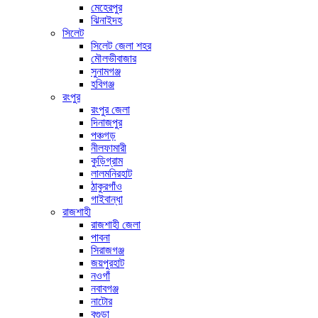
মেহেরপুর
ঝিনাইদহ
সিলেট
সিলেট জেলা শহর
মৌলভীবাজার
সুনামগঞ্জ
হবিগঞ্জ
রংপুর
রংপুর জেলা
দিনাজপুর
পঞ্চগড়
নীলফামারী
কুড়িগ্রাম
লালমনিরহাট
ঠাকুরগাঁও
গাইবান্ধা
রাজশাহী
রাজশাহী জেলা
পাবনা
সিরাজগঞ্জ
জয়পুরহাট
নওগাঁ
নবাবগঞ্জ
নাটোর
বগুড়া