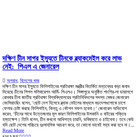
দক্ষিণ চীন সাগর ইস্যুতে চীনকে ব্ল্যাকমেইল করে লাভ
নেই: পিএল এ জেনারেল
অপরাধ
,
বিদেশের খবর
দক্ষিণ চীন সাগর ইস্যুতে ফিলিপাইনের প্রতিরক্ষা মন্ত্রীর বিতর্কিত মন্তব্যের কড়া জবাব
দিয়েছে চীনের পিপল সলিবারেশন আর্মি- পিএলএ। সিঙ্গাপুরে অনুষ্ঠিত শাংগ্রি-লা ডায়ালগে
রোববার চীনা জাতীয় প্রতিরক্ষা বিশ্ববিদ্যালয়ের প্রতিনিধিদলের সদস্য মেজর জেনারেল
মেংসিয়াংছিং বলেন, ‘ছোট দেশ হিসেবে ব্ল্যাক মেইলের মাধ্যমে বড়দেশগুলোকে চাপে
ফেলার চেষ্টা করছে ফিলিপাইন, কিন্তু এ কৌশল সফল হবেনা।’ জেনারেল অভিযোগ
করেন, ‘চীনের সাথে উত্তেজনার মূল কারণ ফিলিপাইনের উসকানি ও বাইরের শক্তির
হস্তক্ষেপ। তিনি বলেন, চীন কখনো আধিপত্য চায়নি, ভবিষ্যতে ও চাইবেনা। তবে কেউ
যদি ছোট দেশের পরিচয়ে দুঃসাহসিক আচরণ করে, তা কোনো ভাবেই সহ্য করা হবে না।...
Read More
SHARE