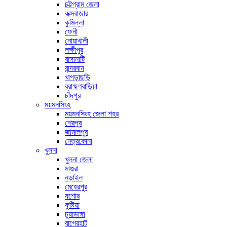
চট্টগ্রাম জেলা
কক্সবাজার
কুমিল্লা
ফেনী
নোয়াখালী
লক্ষীপুর
রাঙ্গামাটি
বান্দরবান
খাগড়াছড়ি
ব্রাহ্মণবাড়িয়া
চাঁদপুর
ময়মনসিংহ
ময়মনসিংহ জেলা শহর
শেরপুর
জামালপুর
নেত্রকোনা
খুলনা
খুলনা জেলা
মাগুরা
নড়াইল
মেহেরপুর
যশোর
কুষ্টিয়া
চুয়াডাঙ্গা
বাগেরহাট