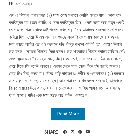
গল্প
,
সাহিত্য
এস এ বিপ্লব, নারায়ণগঞ্জ (১) সাজ রোজ সকালে কোচিং পড়তে যায়। আজ তার
ব্যতিক্রম নয়।তবে কোচিং এ আজ ব্যতিক্রম ছিল। সেটা হলো আজ নতুন একটি
মেয়ে এলো পড়তে যাকে এই প্রথম দেখলাম। টিচার আমাদের সকলের সাথে পরিচয়
করিয়ে দিল।মেয়ে টি এম এস এস পড়ছে সরকারি তোলারাম কলেজে। সাজ মনে
মনে বলছে আমিও তো এই কলেজে পড়ি কিন্তু কখনো দেখিনি তো।মেয়ে : নিজের
নাম বলল। সাজের পিছনের সিটে বসল। নাম শাহনাজ।পিছনে বসাতে তাকিয়ে দেখি
এতো সুন্দর মেয়েটির চেহেরা যেন, চাঁদ।সাজ : তাই সাজ মনে মনে ঠিক করে ফেলে,
মেয়ে টিকে চাঁদ বলেই ডাকবে। এরপর থেকে সাজ মেয়ে টিকে চাঁদ বলেই ডাকত।
মেয়ে টিও কিছু বলত না। চাঁদের বাড়ি নারায়ণগঞ্জ নবীনগর এলাকাতে। (২) রমজান
মাস তবুও কোচিং পড়তে যেতে হয়।আজ পড়া শেষে চাঁদ বলল সাজ ভাই আপনাকে
কিন্তু এবারের ঈদে আমাদের বাসায় যেতে হবে।সাজ: ঈদ আসুক তো, আর বলেছ
যখন যাবো। যদিও এক মাস যেতে আর কদিন।দেখতে দ...
Read More
SHARE