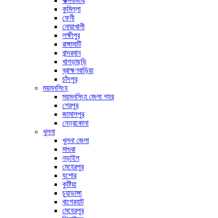
কক্সবাজার
কুমিল্লা
ফেনী
নোয়াখালী
লক্ষীপুর
রাঙ্গামাটি
বান্দরবান
খাগড়াছড়ি
ব্রাহ্মণবাড়িয়া
চাঁদপুর
ময়মনসিংহ
ময়মনসিংহ জেলা শহর
শেরপুর
জামালপুর
নেত্রকোনা
খুলনা
খুলনা জেলা
মাগুরা
নড়াইল
মেহেরপুর
যশোর
কুষ্টিয়া
চুয়াডাঙ্গা
বাগেরহাট
মেহেরপুর