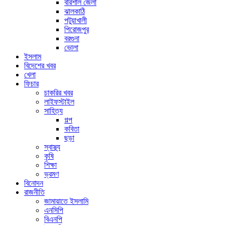
বরিশাল জেলা
ঝালকাঠি
পটুয়াখালী
পিরোজপুর
বরগুনা
ভোলা
ইসলাম
বিদেশের খবর
খেলা
ফিচার
চাকরির খবর
লাইফস্টাইল
সাহিত্য
গল্প
কবিতা
ছড়া
স্বাস্থ্য
কৃষি
শিক্ষা
ভ্রমণ
বিনোদন
রাজনীতি
জামায়াতে ইসলামি
এনসিপি
বিএনপি