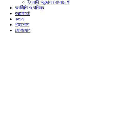
ইসলামী আন্দোলন বাংলাদেশ
অর্থনীতি ও বাণিজ্য
করপোরেট
কলাম
পড়াশোনা
যোগাযোগ