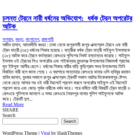
চলন্ত ট্রেনে নারী ধর্ষনের অভিযোগ: ধর্ষক ট্রেন অপরেটর
আটক
অপরাধ
,
বগুড়া
,
বাংলাদেশ
,
রাজশাহী
সজীব হাসান, আদমদীঘি বগুড়া : ঢাকা থেকে রংপুরগামী রংপুর এক্সপ্রেস ট্রেনে এক নারী
ট্রেন যাত্রী (৩৫) ধর্ষনের শিকার হয়েছে। যাত্রীরা ধর্ষক ট্রেন যাত্রী সাইফুল ইসলামকে
(২৮) আটক করে ট্রেনে কর্তব্যরত রেলওয়ে পুলিশের নিকট হস্তান্তর করেছে। সাইফুল
ইসলাম ওই ট্রেনের পিএ অপরেটর এবং গাইবান্ধার সুন্দরগঞ্জ উপজেলার নিজামখাঁ গ্রামের
মৃত ইউসুফ আলীর ছেলে। ধর্ষনের শিকার নারীর বাড়ি কুড়িগ্রাম সদর উপজেলায় তিনি
বিবাহিত নারী বলে জানা গেছে। এ ব্যাপারে সান্তাহার রেলওয়ে থানার ওসি হাবিবুর রহমান
হাবিব জানান, বুধবার সকালে রংপুর এক্সপ্রেস ট্রেনটি সকাল নয়টার দিকেকমলাপুর ষ্টেশন
থেকে ছেড়ে আসার পর ওই নারী টয়লেটে প্রবেশ করলে অপরেটর সাইফুল ওই টয়লেটে
প্রবেশ করে এবং জোড় পূর্বক নারীকে ধর্ষন করে। পরে ধর্ষিতা নারী বিষয়টি ট্রেন যাত্রী ও
রেলওয়ে পুলিশকে জানালে এ সময় রেলওয়ে সৈয়দপুর থানার পুলিশ সাইফুলকে আটক
করে। ট্রেনটি দুপ...
Read More
SHARE
Search
Search
WordPress Theme |
Viral
by HashThemes