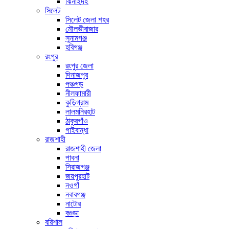
ঝিনাইদহ
সিলেট
সিলেট জেলা শহর
মৌলভীবাজার
সুনামগঞ্জ
হবিগঞ্জ
রংপুর
রংপুর জেলা
দিনাজপুর
পঞ্চগড়
নীলফামারী
কুড়িগ্রাম
লালমনিরহাট
ঠাকুরগাঁও
গাইবান্ধা
রাজশাহী
রাজশাহী জেলা
পাবনা
সিরাজগঞ্জ
জয়পুরহাট
নওগাঁ
নবাবগঞ্জ
নাটোর
বগুড়া
বরিশাল