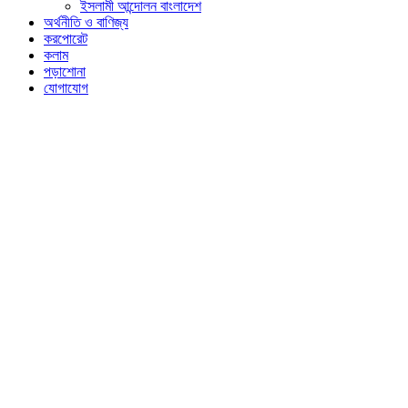
ইসলামী আন্দোলন বাংলাদেশ
অর্থনীতি ও বাণিজ্য
করপোরেট
কলাম
পড়াশোনা
যোগাযোগ