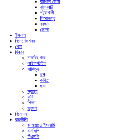
বরিশাল জেলা
ঝালকাঠি
পটুয়াখালী
পিরোজপুর
বরগুনা
ভোলা
ইসলাম
বিদেশের খবর
খেলা
ফিচার
চাকরির খবর
লাইফস্টাইল
সাহিত্য
গল্প
কবিতা
ছড়া
স্বাস্থ্য
কৃষি
শিক্ষা
ভ্রমণ
বিনোদন
রাজনীতি
জামায়াতে ইসলামি
এনসিপি
বিএনপি