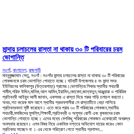
মান্দায় চলাচলের রাস্তা না থাকায় ৩০ টি পরিবারের চরম
ভোগান্তি
নওগাঁ
,
বাংলাদেশ
,
রাজশাহী
মাহবুবুজ্জামান সেতু, নওগাঁ : নওগাঁর মান্দায় চলাচলের রাস্তা না থাকায় ৩০ টি পরিবারের
লোকজনকে চরম ভোগান্তি পোহাতে হচ্ছে। ঘটনাটি উপজেলার ৪ নং মান্দা সদর
ইউনিয়নের কালিকাপুর (উত্তরপাড়া) গ্রামের।ভোগান্তির শিকার স্থানীয় পথচারী
শামীম,শরিফ উদ্দিন,মানিক,আল আমিন,ইয়ামিন,জোবেদা,জান্নাতুন,আঞ্জুয়ারা ও শারিরিক
প্রতিবন্ধী আইয়ুব আলী জানান, একসময় এ রাস্তা দিয়ে গরুর গাড়ি চলাচল করতো।
অথচ,গত কয়েক মাস আগে স্থানীয় প্রভাবশালীরা সে রাস্তাটিতে বেড়া লাগিয়ে
প্রতিবন্ধকতা সৃষ্টি করেছেন। এতে করে প্রায় ৩০ টি পরিবারের লোকজন,স্থানীয়
পথচারী,মসজিদের মুসল্লি,শিক্ষার্থী,প্রতিবন্ধী ও অসুস্থ রোগী এবং কৃষকদের চরম
ভোগান্তি পোহাতে হচ্ছে। এদের মধ্যে বেশকিছু পরিবারের লোকজন একেবারেই অবরুদ্ধ
অবস্থায় রয়েছেন। এসব বিষয় নিয়ে একাধিক দপ্তরে অভিযোগ দায়ের করেও কোন
প্রতিকার পাচ্ছেন না । এর থেকে পরিত্রাণ পেতে স্থানীয় প্রশাসন...