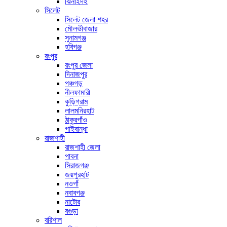
ঝিনাইদহ
সিলেট
সিলেট জেলা শহর
মৌলভীবাজার
সুনামগঞ্জ
হবিগঞ্জ
রংপুর
রংপুর জেলা
দিনাজপুর
পঞ্চগড়
নীলফামারী
কুড়িগ্রাম
লালমনিরহাট
ঠাকুরগাঁও
গাইবান্ধা
রাজশাহী
রাজশাহী জেলা
পাবনা
সিরাজগঞ্জ
জয়পুরহাট
নওগাঁ
নবাবগঞ্জ
নাটোর
বগুড়া
বরিশাল