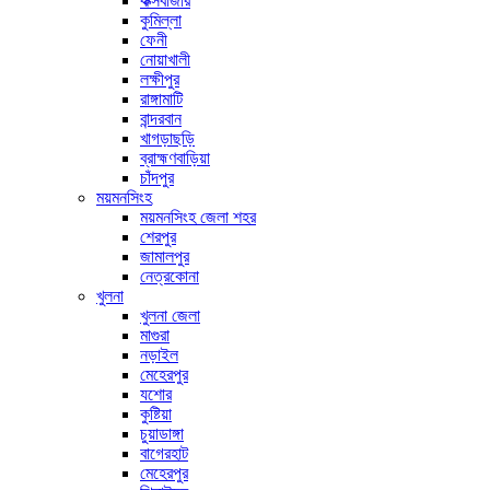
কক্সবাজার
কুমিল্লা
ফেনী
নোয়াখালী
লক্ষীপুর
রাঙ্গামাটি
বান্দরবান
খাগড়াছড়ি
ব্রাহ্মণবাড়িয়া
চাঁদপুর
ময়মনসিংহ
ময়মনসিংহ জেলা শহর
শেরপুর
জামালপুর
নেত্রকোনা
খুলনা
খুলনা জেলা
মাগুরা
নড়াইল
মেহেরপুর
যশোর
কুষ্টিয়া
চুয়াডাঙ্গা
বাগেরহাট
মেহেরপুর