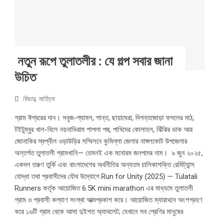
নতুন রূপে তুলাতলীর : যে গল্প সবার জানা
উচিত
ফিচার
,
সাহিত্য
গ্রাম ঈশ্বরের দান। সবুজ-শ্যামল, শান্ত, ছায়াঘেরা, দিগন্তজোড়া ফসলের মাঠ,
টইটুম্বুর খাল-বিলে নয়নাভিরাম শাপলা পদ্ম, পাখিদের কোলাহল, ঝিঁঝির ডাক আর
জোনাকির স্বপ্নীল ওড়াউড়ির সম্মিলনে কুমিল্লা জেলার নাঙ্গলকোট উপজেলার
অন্তর্গত তুলাতলী গ্রামখানি— তেমনই এক মনোরম জনপদের নাম। ৯ জুন ২০২৫,
একদল তরুণ তুর্কি এবং বাংলাদেশের অর্থনীতির অন্যতম চালিকাশক্তি রেমিট্যান্স
যোদ্ধা তথা প্রবাসীদের যৌথ উদ্যোগে Run for Unity (2025) — Tulatali
Runners কর্তৃক আয়োজিত 6.5K mini marathon এর মাধ্যমে তুলাতলী
গ্রাম ও প্রবাসী কল্যাণ সংস্থা আত্মপ্রকাশ করে। আয়োজিত ম্যারাথনে অংশগ্রহণ
করে ১৬টি গ্রাম থেকে আসা দুইশত অ্যাথলেট; যেখানে সব শ্রেণির মানুষের