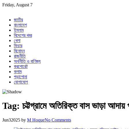
Skip
Friday, August 7
to
content
জাতীয়
বাংলাদেশ
ইসলাম
বিদেশের খবর
খেলা
ফিচার
বিনোদন
রাজনীতি
অর্থনীতি ও বাণিজ্য
করপোরেট
কলাম
পড়াশোনা
যোগাযোগ
Tag:
চট্টগ্রামে অতিরিক্ত বাস ভাড়া আদ
Jun
3
2025
by
M Hoque
No Comments