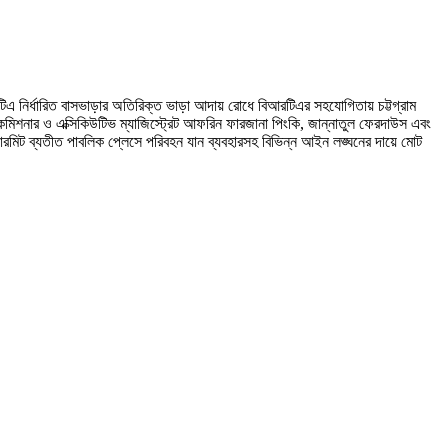
িএ নির্ধারিত বাসভাড়ার অতিরিক্ত ভাড়া আদায় রোধে বিআরটিএর সহযোগিতায় চট্টগ্রাম
ী কমিশনার ও এক্সিকিউটিভ ম্যাজিস্ট্রেট আফরিন ফারজানা পিংকি, জান্নাতুল ফেরদাউস এবং
 পারমিট ব্যতীত পাবলিক প্লেসে পরিবহন যান ব্যবহারসহ বিভিন্ন আইন লঙ্ঘনের দায়ে মোট