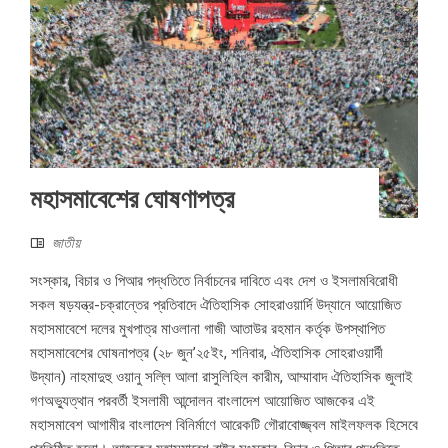
মহাসমাবেশের ঘোষণাপত্র
জাতীয়
সংস্কার, বিচার ও পিআর পদ্ধতিতে নির্বাচনের দাবিতে এবং দেশ ও ইসলামবিরোধী
সকল ষড়যন্ত্র-চক্রান্তের প্রতিবাদে ঐতিহাসিক সোহরাওয়ার্দি উদ্যানে আয়োজিত
মহাসমাবেশে দলের মুখপাত্র মাওলানা গাজী আতাউর রহমান কর্তৃক উপস্থাপিত
মহাসমাবেশের ঘোষনাপত্র (২৮ জুন’২৫ইং, শনিবার, ঐতিহাসিক সোহরাওয়ার্দী
উদ্যান) নাহমাদুহু ওয়ানু সল্লি আলা রাসুলিহিল কারীম, আম্মাবাদ ঐতিহাসিক জুলাই
গণঅভ্যুত্থান পরবর্তী ইসলামী আন্দোলন বাংলাদেশ আয়োজিত আজকের এই
মহাসমাবেশ আগামীর বাংলাদেশ বিনির্মাণে আরেকটি গৌরাবোজ্জ্বল মাইলফলক হিসেবে