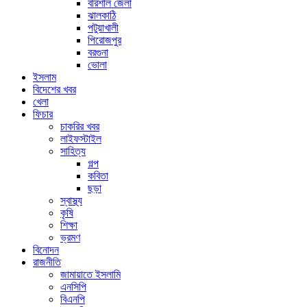
বরিশাল জেলা
ঝালকাঠি
পটুয়াখালী
পিরোজপুর
বরগুনা
ভোলা
ইসলাম
বিদেশের খবর
খেলা
ফিচার
চাকরির খবর
লাইফস্টাইল
সাহিত্য
গল্প
কবিতা
ছড়া
স্বাস্থ্য
কৃষি
শিক্ষা
ভ্রমণ
বিনোদন
রাজনীতি
জামায়াতে ইসলামি
এনসিপি
বিএনপি