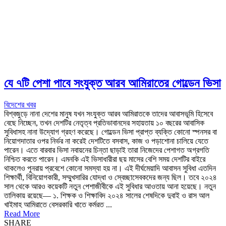
যে ৭টি পেশা পাবে সংযুক্ত আরব আমিরাতের গোল্ডেন ভিসা
বিদেশের খবর
বিশ্বজুড়ে নানা দেশের মানুষ যখন সংযুক্ত আরব আমিরাতকে তাদের আবাসভূমি হিসেবে
বেছে নিচ্ছেন, তখন দেশটির নেতৃত্ব প্রতিভাবানদের সহায়তায় ১০ বছরের আবাসিক
সুবিধাসহ নানা উদ্যোগ গ্রহণ করেছে। গোল্ডেন ভিসা প্রাপ্ত ব্যক্তি কোনো স্পনসর বা
নিয়োগদাতার ওপর নির্ভর না করেই দেশটিতে বসবাস, কাজ ও পড়াশোনা চালিয়ে যেতে
পারেন। এতে বারবার ভিসা নবায়নের চিন্তা ছাড়াই তারা নিজেদের পেশাগত অগ্রগতি
নিশ্চিত করতে পারেন। এমনকি এই ভিসাধারীরা ছয় মাসের বেশি সময় দেশটির বাইরে
থাকলেও পুনরায় প্রবেশে কোনো সমস্যা হয় না। এই দীর্ঘমেয়াদি আবাসন সুবিধা এতদিন
শিক্ষার্থী, বিনিয়োগকারী, সম্মুখসারির যোদ্ধা ও স্বেচ্ছাসেবকদের জন্য ছিল। তবে ২০২৪
সাল থেকে আরও কয়েকটি নতুন পেশাজীবীকে এই সুবিধার আওতায় আনা হয়েছে। নতুন
তালিকায় রয়েছে— ১. শিক্ষক ও শিক্ষাবিদ ২০২৪ সালের শেষদিকে দুবাই ও রাস আল
খাইমাহ আমিরাতে বেসরকারি খাতে কর্মরত ...
Read More
SHARE