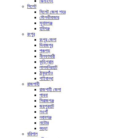
ঝিনাইদহ
সিলেট
সিলেট জেলা শহর
মৌলভীবাজার
সুনামগঞ্জ
হবিগঞ্জ
রংপুর
রংপুর জেলা
দিনাজপুর
পঞ্চগড়
নীলফামারী
কুড়িগ্রাম
লালমনিরহাট
ঠাকুরগাঁও
গাইবান্ধা
রাজশাহী
রাজশাহী জেলা
পাবনা
সিরাজগঞ্জ
জয়পুরহাট
নওগাঁ
নবাবগঞ্জ
নাটোর
বগুড়া
বরিশাল