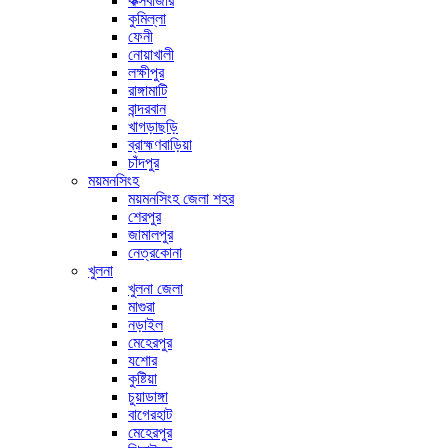
কক্সবাজার
কুমিল্লা
ফেনী
নোয়াখালী
লক্ষীপুর
রাঙ্গামাটি
বান্দরবান
খাগড়াছড়ি
ব্রাহ্মণবাড়িয়া
চাঁদপুর
ময়মনসিংহ
ময়মনসিংহ জেলা শহর
শেরপুর
জামালপুর
নেত্রকোনা
খুলনা
খুলনা জেলা
মাগুরা
নড়াইল
মেহেরপুর
যশোর
কুষ্টিয়া
চুয়াডাঙ্গা
বাগেরহাট
মেহেরপুর