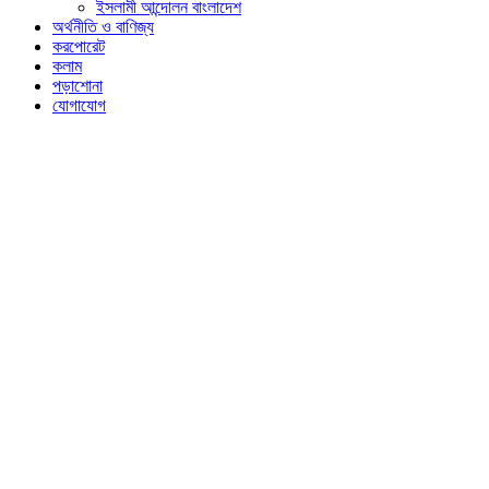
ইসলামী আন্দোলন বাংলাদেশ
অর্থনীতি ও বাণিজ্য
করপোরেট
কলাম
পড়াশোনা
যোগাযোগ