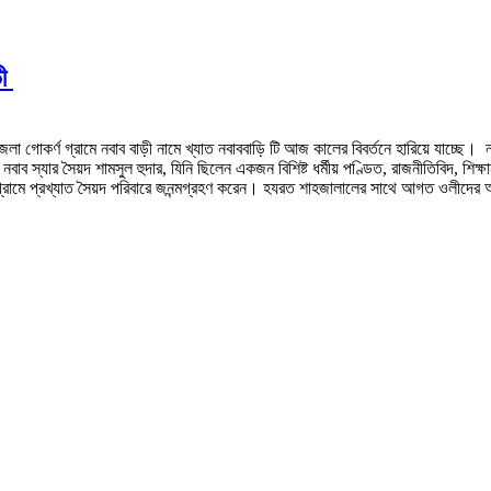
়ী
পজেলা গোকর্ণ গ্রামে নবাব বাড়ী নামে খ্যাত নবাববাড়ি টি আজ কালের বিবর্তনে হারিয়ে যাচ্ছে।
 নবাব স্যার সৈয়দ শামসুল হুদার, যিনি ছিলেন একজন বিশিষ্ট ধর্মীয় পণ্ডিত, রাজনীতিবিদ, শিক্
ণ গ্রামে প্রখ্যাত সৈয়দ পরিবারে জনন্মগ্রহণ করেন। হযরত শাহজালালের সাথে আগত ওলীদের অ