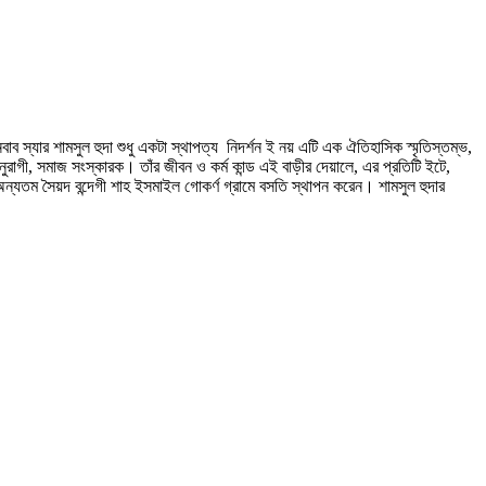
 নবাব স্যার শামসুল হুদা শুধু একটা স্থাপত্য নিদর্শন ই নয় এটি এক ঐতিহাসিক স্মৃতিস্তম্ভ,
ষানুরাগী, সমাজ সংস্কারক। তাঁর জীবন ও কর্ম কান্ড এই বাড়ীর দেয়ালে, এর প্রতিটি ইটে,
ন্যতম সৈয়দ বন্দেগী শাহ ইসমাইল গোকর্ণ গ্রামে বসতি স্থাপন করেন। শামসুল হুদার