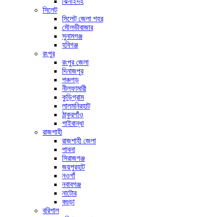
ঝিনাইদহ
সিলেট
সিলেট জেলা শহর
মৌলভীবাজার
সুনামগঞ্জ
হবিগঞ্জ
রংপুর
রংপুর জেলা
দিনাজপুর
পঞ্চগড়
নীলফামারী
কুড়িগ্রাম
লালমনিরহাট
ঠাকুরগাঁও
গাইবান্ধা
রাজশাহী
রাজশাহী জেলা
পাবনা
সিরাজগঞ্জ
জয়পুরহাট
নওগাঁ
নবাবগঞ্জ
নাটোর
বগুড়া
বরিশাল