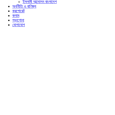
ইসলামী আন্দোলন বাংলাদেশ
অর্থনীতি ও বাণিজ্য
করপোরেট
কলাম
পড়াশোনা
যোগাযোগ