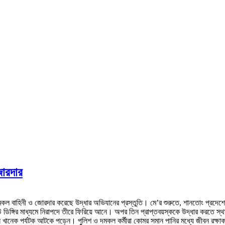
জোরদার
 দমকল বাহিনী ও জোরদার করেছে উদ্ধার অভিযানের প্রস্তুতি। মে’র শুরুতে, শানতোং প্রদেশে
িঙ্গির মাধ্যমে নিরাপদে তীরে ফিরিয়ে আনে। অপর তিন প্রাপ্তবয়স্ককে উদ্ধার করতে স্থা
 খানেক পর্যটক আটকে পড়েন। পুলিশ ও দমকল কর্মীরা কোমর সমান পানির মধ্যে জীবন রক্ষা