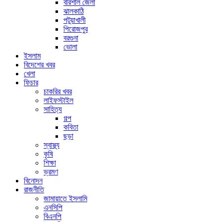
বরিশাল জেলা
ঝালকাঠি
পটুয়াখালী
পিরোজপুর
বরগুনা
ভোলা
ইসলাম
বিদেশের খবর
খেলা
ফিচার
চাকরির খবর
লাইফস্টাইল
সাহিত্য
গল্প
কবিতা
ছড়া
স্বাস্থ্য
কৃষি
শিক্ষা
ভ্রমণ
বিনোদন
রাজনীতি
জামায়াতে ইসলামি
এনসিপি
বিএনপি