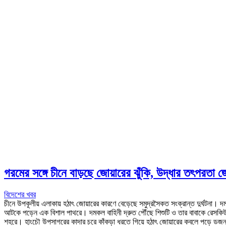
গরমের সঙ্গে চীনে বাড়ছে জোয়ারের ঝুঁকি, উদ্ধার তৎপরতা 
বিদেশের খবর
চীনে উপকূলীয় এলাকায় হঠাৎ জোয়ারের কারণে বেড়েছে সমুদ্রসৈকত সংক্রান্ত দুর্ঘটনা।
আটকে পড়েন এক বিশাল পাথরে। দমকল বাহিনী দ্রুত পৌঁছে শিশুটি ও তার বাবাকে রেসকিউ ড
শহরে। হাংচৌ উপসাগরের কাদার চরে কাঁকড়া ধরতে গিয়ে হঠাৎ জোয়ারের কবলে পড়ে ডজন