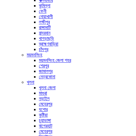
কক্সবাজার
কুমিল্লা
ফেনী
নোয়াখালী
লক্ষীপুর
রাঙ্গামাটি
বান্দরবান
খাগড়াছড়ি
ব্রাহ্মণবাড়িয়া
চাঁদপুর
ময়মনসিংহ
ময়মনসিংহ জেলা শহর
শেরপুর
জামালপুর
নেত্রকোনা
খুলনা
খুলনা জেলা
মাগুরা
নড়াইল
মেহেরপুর
যশোর
কুষ্টিয়া
চুয়াডাঙ্গা
বাগেরহাট
মেহেরপুর