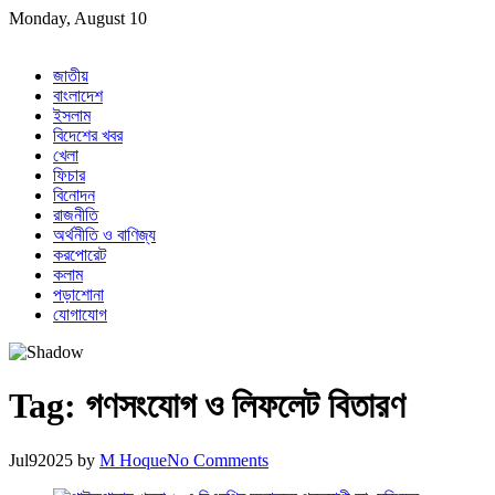
Skip
Monday, August 10
to
content
জাতীয়
বাংলাদেশ
ইসলাম
বিদেশের খবর
খেলা
ফিচার
বিনোদন
রাজনীতি
অর্থনীতি ও বাণিজ্য
করপোরেট
কলাম
পড়াশোনা
যোগাযোগ
Tag:
গণসংযোগ ও লিফলেট বিতারণ
Jul
9
2025
by
M Hoque
No Comments