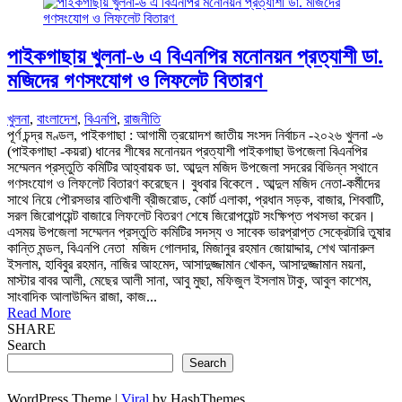
পাইকগাছায় খুলনা-৬ এ বিএনপির মনোনয়ন প্রত্যাশী ডা.
মজিদের গণসংযোগ ও লিফলেট বিতারণ
খুলনা
,
বাংলাদেশ
,
বিএনপি
,
রাজনীতি
পূর্ণ চন্দ্র মণ্ডল, পাইকগাছা : আগামী ত্রয়োদশ জাতীয় সংসদ নির্বাচন -২০২৬ খুলনা -৬
(পাইকগাছা -কয়রা) ধানের শীষের মনোনয়ন প্রত্যাশী পাইকগাছা উপজেলা বিএনপির
সম্মেলন প্রস্তুতি কমিটির আহ্বায়ক ডা. আব্দুল মজিদ উপজেলা সদরের বিভিন্ন স্থানে
গণসংযোগ ও লিফলেট বিতারণ করেছেন। বুধবার বিকেলে . আব্দুল মজিদ নেতা-কর্মীদের
সাথে নিয়ে পৌরসভার বাতিখালী ব্রীজরোড, কোর্ট এলাকা, প্রধান সড়ক, বাজার, শিববাটি,
সরল জিরোপয়েন্ট বাজারে লিফলেট বিতরণ শেষে জিরোপয়েন্ট সংক্ষিপ্ত পথসভা করেন।
এসময় উপজেলা সম্মেলন প্রস্তুতি কমিটির সদস্য ও সাবেক ভারপ্রাপ্ত সেক্রেটারি তুষার
কান্তি মন্ডল, বিএনপি নেতা মজিদ গোলদার, মিজানুর রহমান জোয়াদ্দার, শেখ আনারুল
ইসলাম, হাবিবুর রহমান, নাজির আহমেদ, আসাদুজ্জামান খোকন, আসাদুজ্জামান ময়না,
মাস্টার বাবর আলী, মেছের আলী সানা, আবু মুছা, মফিজুল ইসলাম টাকু, আবুল কাশেম,
সাংবাদিক আলাউদ্দিন রাজা, কাজ...
Read More
SHARE
Search
Search
WordPress Theme |
Viral
by HashThemes