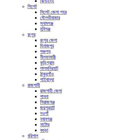
ঝিনাইদহ
সিলেট
সিলেট জেলা শহর
মৌলভীবাজার
সুনামগঞ্জ
হবিগঞ্জ
রংপুর
রংপুর জেলা
দিনাজপুর
পঞ্চগড়
নীলফামারী
কুড়িগ্রাম
লালমনিরহাট
ঠাকুরগাঁও
গাইবান্ধা
রাজশাহী
রাজশাহী জেলা
পাবনা
সিরাজগঞ্জ
জয়পুরহাট
নওগাঁ
নবাবগঞ্জ
নাটোর
বগুড়া
বরিশাল