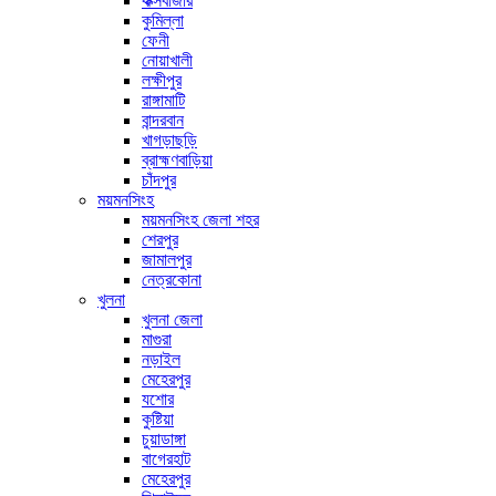
কক্সবাজার
কুমিল্লা
ফেনী
নোয়াখালী
লক্ষীপুর
রাঙ্গামাটি
বান্দরবান
খাগড়াছড়ি
ব্রাহ্মণবাড়িয়া
চাঁদপুর
ময়মনসিংহ
ময়মনসিংহ জেলা শহর
শেরপুর
জামালপুর
নেত্রকোনা
খুলনা
খুলনা জেলা
মাগুরা
নড়াইল
মেহেরপুর
যশোর
কুষ্টিয়া
চুয়াডাঙ্গা
বাগেরহাট
মেহেরপুর