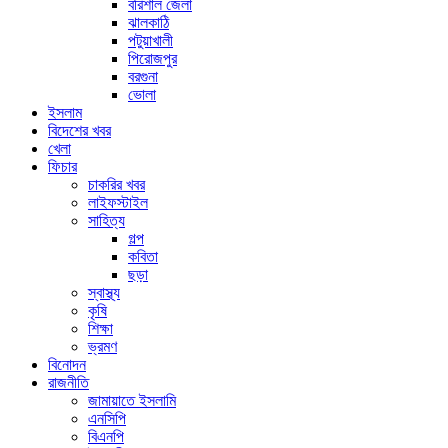
বরিশাল জেলা
ঝালকাঠি
পটুয়াখালী
পিরোজপুর
বরগুনা
ভোলা
ইসলাম
বিদেশের খবর
খেলা
ফিচার
চাকরির খবর
লাইফস্টাইল
সাহিত্য
গল্প
কবিতা
ছড়া
স্বাস্থ্য
কৃষি
শিক্ষা
ভ্রমণ
বিনোদন
রাজনীতি
জামায়াতে ইসলামি
এনসিপি
বিএনপি