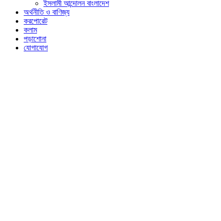
ইসলামী আন্দোলন বাংলাদেশ
অর্থনীতি ও বাণিজ্য
করপোরেট
কলাম
পড়াশোনা
যোগাযোগ