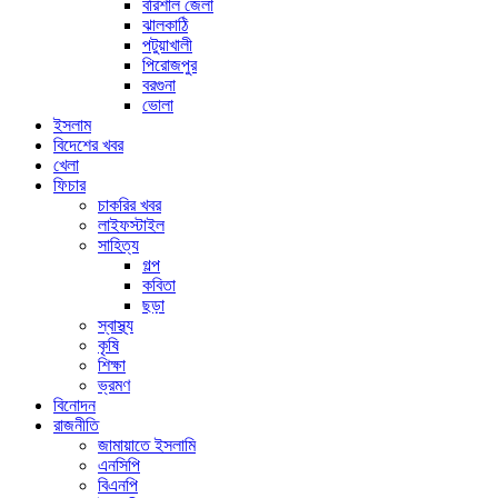
বরিশাল জেলা
ঝালকাঠি
পটুয়াখালী
পিরোজপুর
বরগুনা
ভোলা
ইসলাম
বিদেশের খবর
খেলা
ফিচার
চাকরির খবর
লাইফস্টাইল
সাহিত্য
গল্প
কবিতা
ছড়া
স্বাস্থ্য
কৃষি
শিক্ষা
ভ্রমণ
বিনোদন
রাজনীতি
জামায়াতে ইসলামি
এনসিপি
বিএনপি