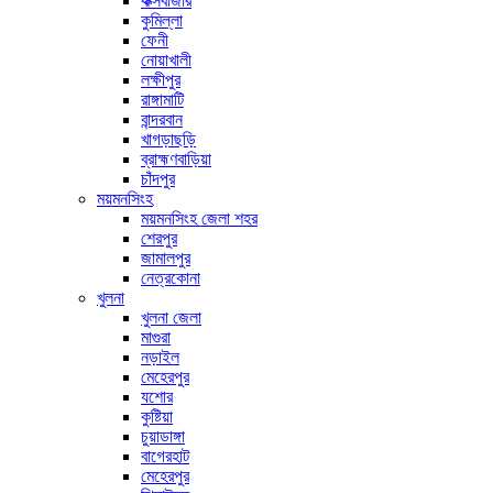
কক্সবাজার
কুমিল্লা
ফেনী
নোয়াখালী
লক্ষীপুর
রাঙ্গামাটি
বান্দরবান
খাগড়াছড়ি
ব্রাহ্মণবাড়িয়া
চাঁদপুর
ময়মনসিংহ
ময়মনসিংহ জেলা শহর
শেরপুর
জামালপুর
নেত্রকোনা
খুলনা
খুলনা জেলা
মাগুরা
নড়াইল
মেহেরপুর
যশোর
কুষ্টিয়া
চুয়াডাঙ্গা
বাগেরহাট
মেহেরপুর