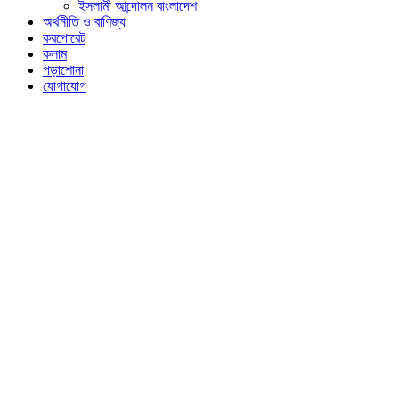
ইসলামী আন্দোলন বাংলাদেশ
অর্থনীতি ও বাণিজ্য
করপোরেট
কলাম
পড়াশোনা
যোগাযোগ