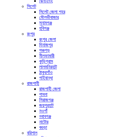
ঝিনাইদহ
সিলেট
সিলেট জেলা শহর
মৌলভীবাজার
সুনামগঞ্জ
হবিগঞ্জ
রংপুর
রংপুর জেলা
দিনাজপুর
পঞ্চগড়
নীলফামারী
কুড়িগ্রাম
লালমনিরহাট
ঠাকুরগাঁও
গাইবান্ধা
রাজশাহী
রাজশাহী জেলা
পাবনা
সিরাজগঞ্জ
জয়পুরহাট
নওগাঁ
নবাবগঞ্জ
নাটোর
বগুড়া
বরিশাল