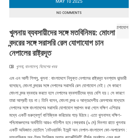
MAY
10
2025
NO COMMENTS
খুলনায় ব্যবসায়ীদের সঙ্গে মতবিনিময়: মোংলা
বন্দরের সঙ্গে সরাসরি রেল যোগাযোগ চান
নেপালের রাষ্ট্রদূত
খুলনা
,
বাংলাদেশ
,
বিদেশের খবর
এম এন আলী শিপলু, খুলনা : বাংলাদেশে নিযুক্ত নেপালের রাষ্ট্রদূত ঘনশ্যাম ভান্ডারী
বলেছেন, মোংলা বন্দরের সঙ্গে নেপালের সরাসরি রেল যোগাযোগ নেই। সে কারণে
মোংলা বন্দর ব্যবহার করতে হলে নেপালের ব্যবসায়ীদের ব্যয় বেশি হয়। সে কারণে
তারা আগ্রহী হয় না। তিনি বলেন, মোংলা বন্দর ও আন্তঃদেশীয় রেলপথের মাধ্যমে
নেপালের সঙ্গে বাংলাদেশের সরাসরি যোগাযোগ স্থাপন করা গেলে দক্ষিণ এশিয়ার
মধ্যে একটি গুরুত্বপূর্ণ বাণিজ্যিক করিডোর গড়ে উঠবে। এতে খুলনাসহ দক্ষিণ-
পশ্চিমাঞ্চললের অর্থনীতি আরও গতিশীল হবে।শুক্রবার (৯ মে) দিনগত রাতে খুলনার
একটি অভিজাত হোটেলে ‘নেটওয়ার্কিং ইভেন্ট অন নেপাল-বাংলাদেশ কো-অপারেশন :
ডায়নামিকস অব ট্রেড ট্যুরিজম অ্যান্ড কানেক্টিভিটি’ শীর্ষক অনুষ্ঠানে এসব কথা