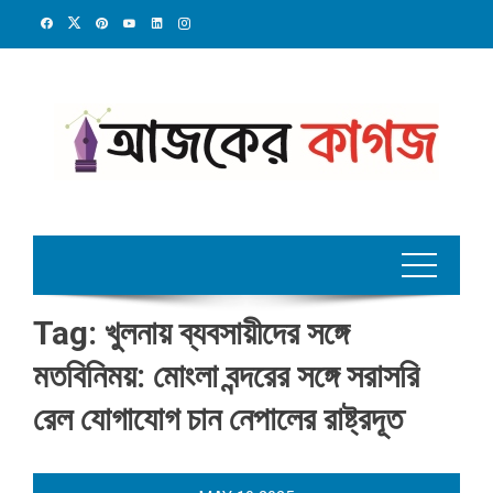
Skip
to
content
Tag:
খুলনায় ব্যবসায়ীদের সঙ্গে
মতবিনিময়: মোংলা বন্দরের সঙ্গে সরাসরি
রেল যোগাযোগ চান নেপালের রাষ্ট্রদূত