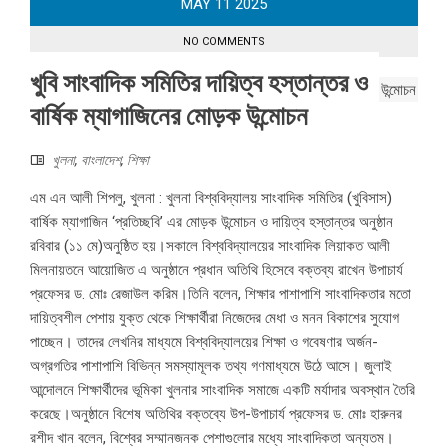
MAY
11
2025
NO COMMENTS
খুবি সাংবাদিক সমিতির দায়িত্ব হস্তান্তর ও
বার্ষিক ম্যাগাজিনের মোড়ক উন্মোচন
খুলনা
,
বাংলাদেশ
,
শিক্ষা
এম এন আলী শিপলু, খুলনা : খুলনা বিশ্ববিদ্যালয় সাংবাদিক সমিতির (খুবিসাস)
বার্ষিক ম্যাগাজিন ‘প্রতিচ্ছবি’ এর মোড়ক উন্মোচন ও দায়িত্ব হস্তান্তর অনুষ্ঠান
রবিবার (১১ মে)অনুষ্ঠিত হয়।সকালে বিশ্ববিদ্যালয়ের সাংবাদিক লিয়াকত আলী
মিলনায়তনে আয়োজিত এ অনুষ্ঠানে প্রধান অতিথি হিসেবে বক্তব্য রাখেন উপাচার্য
প্রফেসর ড. মোঃ রেজাউল করিম।তিনি বলেন, শিক্ষার পাশাপাশি সাংবাদিকতার মতো
দায়িত্বশীল পেশায় যুক্ত থেকে শিক্ষার্থীরা নিজেদের মেধা ও মনন বিকাশের সুযোগ
পাচ্ছেন। তাদের লেখনির মাধ্যমে বিশ্ববিদ্যালয়ের শিক্ষা ও গবেষণার অর্জন-
অগ্রগতির পাশাপাশি বিভিন্ন সমস্যামূলক তথ্য গণমাধ্যমে উঠে আসে। জুলাই
আন্দোলনে শিক্ষার্থীদের ভূমিকা খুলনার সাংবাদিক সমাজে একটি মর্যাদার অবস্থান তৈরি
করেছে।অনুষ্ঠানে বিশেষ অতিথির বক্তব্যে উপ-উপাচার্য প্রফেসর ড. মোঃ হারুনর
রশীদ খান বলেন, বিশ্বের সম্মানজনক পেশাগুলোর মধ্যে সাংবাদিকতা অন্যতম।