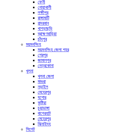
ফেনী
নোয়াখালী
লক্ষীপুর
রাঙ্গামাটি
বান্দরবান
খাগড়াছড়ি
ব্রাহ্মণবাড়িয়া
চাঁদপুর
ময়মনসিংহ
ময়মনসিংহ জেলা শহর
শেরপুর
জামালপুর
নেত্রকোনা
খুলনা
খুলনা জেলা
মাগুরা
নড়াইল
মেহেরপুর
যশোর
কুষ্টিয়া
চুয়াডাঙ্গা
বাগেরহাট
মেহেরপুর
ঝিনাইদহ
সিলেট