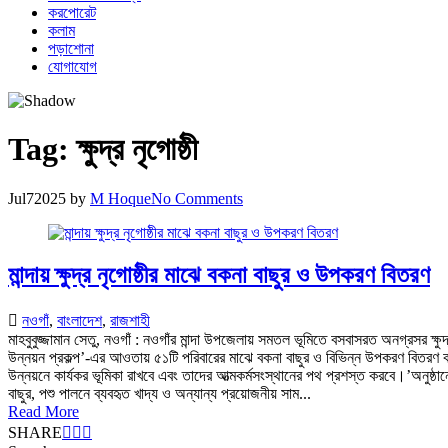
করপোরেট
কলাম
পড়াশোনা
যোগাযোগ
Tag:
ক্ষুদ্র নৃগোষ্ঠী
Jul
7
2025
by
M Hoque
No Comments
মান্দায় ক্ষুদ্র নৃগোষ্ঠীর মাঝে বকনা বাছুর ও উপকরণ বিতরণ
নওগাঁ
,
বাংলাদেশ
,
রাজশাহী
মাহবুবুজ্জামান সেতু, নওগাঁ : নওগাঁর মান্দা উপজেলায় সমতল ভূমিতে বসবাসরত অনগ্রসর ক্ষ
উন্নয়ন প্রকল্প’-এর আওতায় ৫১টি পরিবারের মাঝে বকনা বাছুর ও বিভিন্ন উপকরণ বিতরণ কর
উন্নয়নে কার্যকর ভূমিকা রাখবে এবং তাদের আত্মকর্মসংস্থানের পথ প্রশস্ত করবে।’অনুষ্ঠা
বাছুর, পশু পালনে ব্যবহৃত খাদ্য ও অন্যান্য প্রয়োজনীয় সাম...
Read More
SHARE