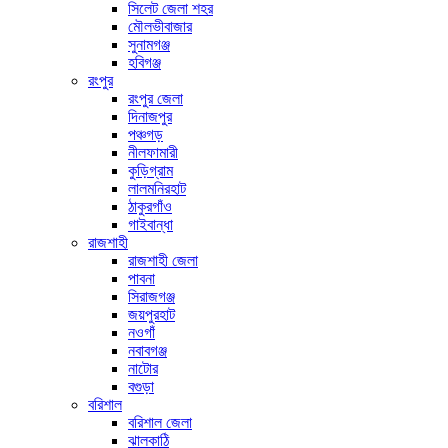
সিলেট জেলা শহর
মৌলভীবাজার
সুনামগঞ্জ
হবিগঞ্জ
রংপুর
রংপুর জেলা
দিনাজপুর
পঞ্চগড়
নীলফামারী
কুড়িগ্রাম
লালমনিরহাট
ঠাকুরগাঁও
গাইবান্ধা
রাজশাহী
রাজশাহী জেলা
পাবনা
সিরাজগঞ্জ
জয়পুরহাট
নওগাঁ
নবাবগঞ্জ
নাটোর
বগুড়া
বরিশাল
বরিশাল জেলা
ঝালকাঠি