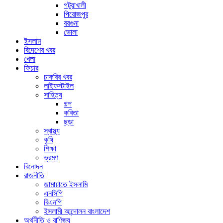
পটুয়াখালী
পিরোজপুর
বরগুনা
ভোলা
ইসলাম
বিদেশের খবর
খেলা
ফিচার
চাকরির খবর
লাইফস্টাইল
সাহিত্য
গল্প
কবিতা
ছড়া
স্বাস্থ্য
কৃষি
শিক্ষা
ভ্রমণ
বিনোদন
রাজনীতি
জামায়াতে ইসলামি
এনসিপি
বিএনপি
ইসলামী আন্দোলন বাংলাদেশ
অর্থনীতি ও বাণিজ্য