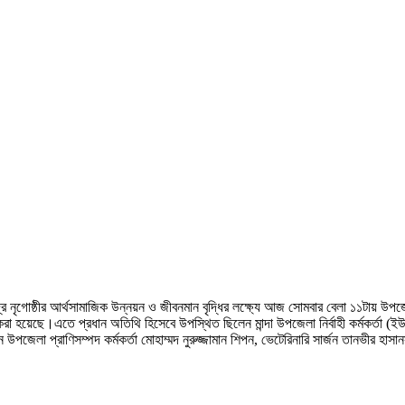
ুদ্র নৃগোষ্ঠীর আর্থসামাজিক উন্নয়ন ও জীবনমান বৃদ্ধির লক্ষ্যে আজ সোমবার বেলা ১১টায় উপ
া হয়েছে।এতে প্রধান অতিথি হিসেবে উপস্থিত ছিলেন মান্দা উপজেলা নির্বাহী কর্মকর্তা (ইউ
নে উপজেলা প্রাণিসম্পদ কর্মকর্তা মোহাম্মদ নুরুজ্জামান শিপন, ভেটেরিনারি সার্জন তানভীর 