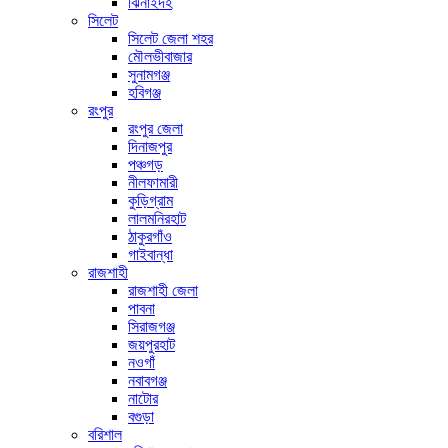
ঝিনাইদহ
সিলেট
সিলেট জেলা শহর
মৌলভীবাজার
সুনামগঞ্জ
হবিগঞ্জ
রংপুর
রংপুর জেলা
দিনাজপুর
পঞ্চগড়
নীলফামারী
কুড়িগ্রাম
লালমনিরহাট
ঠাকুরগাঁও
গাইবান্ধা
রাজশাহী
রাজশাহী জেলা
পাবনা
সিরাজগঞ্জ
জয়পুরহাট
নওগাঁ
নবাবগঞ্জ
নাটোর
বগুড়া
বরিশাল