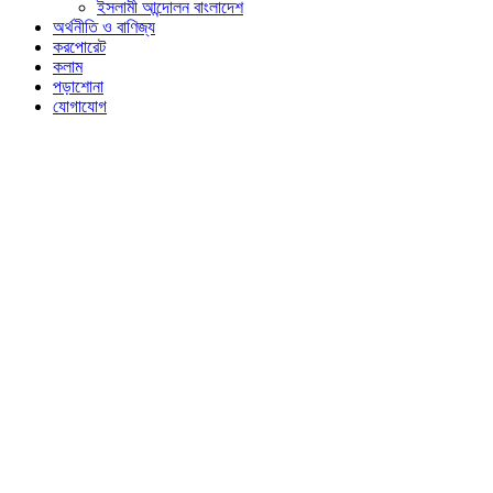
ইসলামী আন্দোলন বাংলাদেশ
অর্থনীতি ও বাণিজ্য
করপোরেট
কলাম
পড়াশোনা
যোগাযোগ