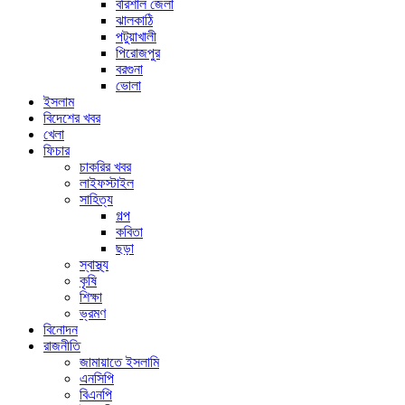
বরিশাল জেলা
ঝালকাঠি
পটুয়াখালী
পিরোজপুর
বরগুনা
ভোলা
ইসলাম
বিদেশের খবর
খেলা
ফিচার
চাকরির খবর
লাইফস্টাইল
সাহিত্য
গল্প
কবিতা
ছড়া
স্বাস্থ্য
কৃষি
শিক্ষা
ভ্রমণ
বিনোদন
রাজনীতি
জামায়াতে ইসলামি
এনসিপি
বিএনপি