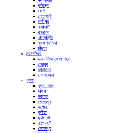
কক্সবাজার
কুমিল্লা
ফেনী
নোয়াখালী
লক্ষীপুর
রাঙ্গামাটি
বান্দরবান
খাগড়াছড়ি
ব্রাহ্মণবাড়িয়া
চাঁদপুর
ময়মনসিংহ
ময়মনসিংহ জেলা শহর
শেরপুর
জামালপুর
নেত্রকোনা
খুলনা
খুলনা জেলা
মাগুরা
নড়াইল
মেহেরপুর
যশোর
কুষ্টিয়া
চুয়াডাঙ্গা
বাগেরহাট
মেহেরপুর